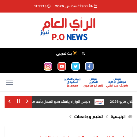
-اﻷحد 9 أغسطس, 2026
11:51:16
بث تجريبى
رئيس
رئيس
رئيس التحرير
مجلس الإدارة
التحرير
التنفيذى
شريف عبد الغني
ناصر أبو طاحون
محمد عز
رئيس الوزراء يتفقد سير العمل بأحد مطاحن الدقيق بمحافظة 
وإعادة تشغيله بكفاءة
الرئيسية
تعليم وجامعات