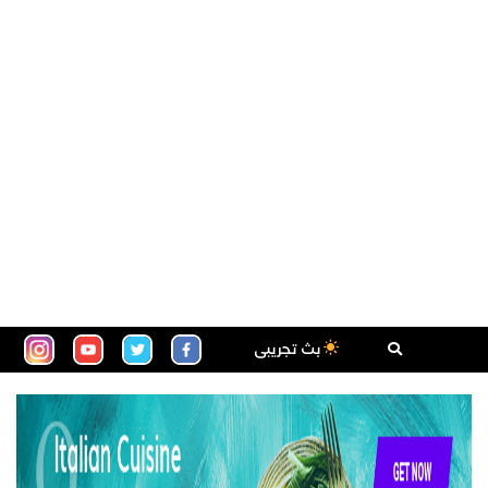
بث تجريبى