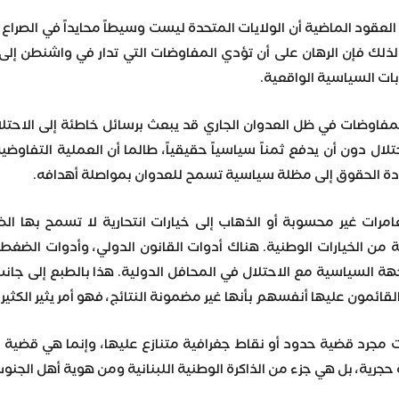
ل العقود الماضية أن الولايات المتحدة ليست وسيطاً محايداً في الصرا
 ولذلك فإن الرهان على أن تؤدي المفاوضات التي تدار في واشنطن إل
بات السياسية الواقعية.
مفاوضات في ظل العدوان الجاري قد يبعث برسائل خاطئة إلى الاحتلال
لال دون أن يدفع ثمناً سياسياً حقيقياً، طالما أن العملية التفاوض
ة الحقوق إلى مظلة سياسية تسمح للعدوان بمواصلة أهدافه.
مرات غير محسوبة أو الذهاب إلى خيارات انتحارية لا تسمح بها الظ
ن الخيارات الوطنية. هناك أدوات القانون الدولي، وأدوات الضغط ا
هة السياسية مع الاحتلال في المحافل الدولية. هذا بالطبع إلى جانب
لقائمون عليها أنفسهم بأنها غير مضمونة النتائج، فهو أمر يثير الكثي
ت مجرد قضية حدود أو نقاط جغرافية متنازع عليها، وإنما هي قضية
 حجرية، بل هي جزء من الذاكرة الوطنية اللبنانية ومن هوية أهل الجنو