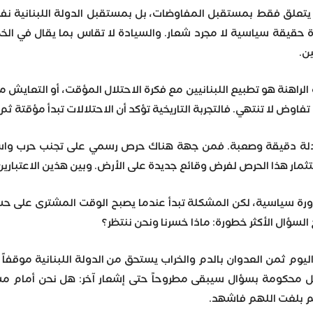
 يتعلق فقط بمستقبل المفاوضات، بل بمستقبل الدولة اللبنانية نفس
 حقيقة سياسية لا مجرد شعار. والسيادة لا تقاس بما يقال في الخط
ن.
الراهنة هو تطبيع اللبنانيين مع فكرة الاحتلال المؤقت، أو التعايش مع 
اوض لا تنتهي. فالتجربة التاريخية تؤكد أن الاحتلالات تبدأ مؤقتة ثم 
عادلة دقيقة وصعبة. فمن جهة هناك حرص رسمي على تجنب حرب واس
مار هذا الحرص لفرض وقائع جديدة على الأرض. وبين هذين الاعتبارين ي
ضرورة سياسية، لكن المشكلة تبدأ عندما يصبح الوقت المشترى على حس
لسؤال الأكثر خطورة: ماذا خسرنا ونحن ننتظر؟
 اليوم ثمن العدوان بالدم والخراب يستحق من الدولة اللبنانية موقف
تظل محكومة بسؤال سيبقى مطروحاً حتى إشعار آخر: هل نحن أمام مسا
لهم بلغت اللهم فاشهد.