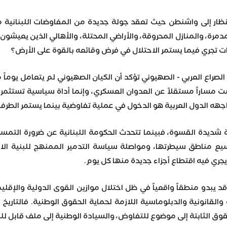
نظار إلى واشنطن حيث تعقد جولة جديدة من المفاوضات اللبنانية مع
مرة، والمنازل المحروقة، والأراضي المحتلة، والأهالي الذين يعيشون 
ت تجري فيما يستمر الاحتلال في فرض وقائعه بالقوة على الأرض؟
راع العربي - الصهيوني تؤكد أن الكيان الصهيوني لم يتعامل يوماً مع ا
ت مساراً مستقلاً عن العدوان العسكري، وإنما أداة سياسية تستثمر 
جهه الدول العربية هو الدخول في عملية تفاوضية بينما يستمر الطرف ا
ية شديدة القسوة، فبينما تتحدث الحكومة اللبنانية عن ضرورة التمسك
سيع مناطق سيطرتها، ومواصلة سياسة التدمير الممنهج للبنية الا
جري فيه اقتطاع أجزاء جديدة منها كل يوم.
قد يبدو منطقاً واقعياً في ظل اختلال موازين القوى الدولية والإقل
والقانونية والدبلوماسية اللازمة لحماية الحقوق الوطنية. فالتاريخ
لحقوق الثابتة إلى موضوع للتفاوض، والسيادة الوطنية إلى ملف قابل ل