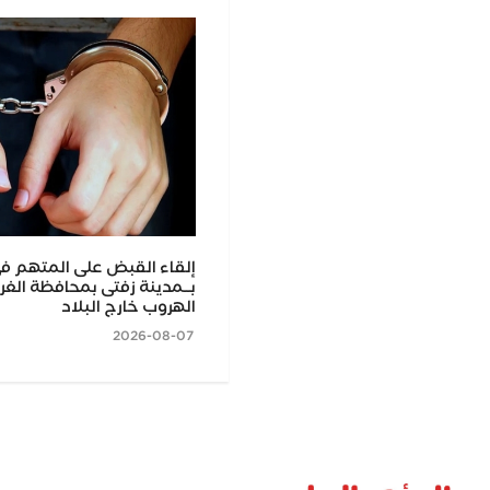
ي.. بحث تعزيز التعاون مع تشاد في
إلقاء القبض على المتهم ف
يم العالي والبحث العلمي
بــمدينة زفتى بمحافظة الغرب
الهروب خارج البلاد
2026-08-07