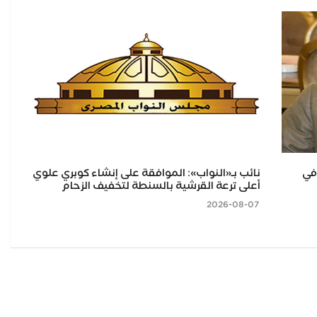
طا.. 75 سنة في
نائب بـ«النواب»: الموافقة على إنشاء كوبري علوي
مح
أعلى ترعة القرشية بالسنطة لتخفيف الزحام
بلط
2026-08-07
2026-08-07