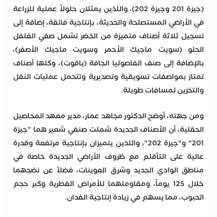
(جيزة 201 وجيزة 202)، واللذين يمثلان حلولاً عملية للزراعة
في الأراضي المستصلحة والحديثة، بإنتاجية فائقة، إضافة إلى
تسجيل ثلاثة أصناف متميزة من الخضر تشمل صفي الفلفل
الحلو (سويت ماجيك الأحمر وسويت ماجيك الأصفر)،
بالإضافة إلى صنف الفاصوليا الجافة (ياقوت)، وكلها أصناف
تمتاز بمواصفات تسويقية وتصديرية وتتحمل عمليات النقل
والتخزين لمسافات طويلة.
ومن جهته، أوضح الدكتور مجاهد عمار، مدير معهد المحاصيل
الحقلية، أن الأصناف الجديدة شملت صنفي شعير هما "جيزة
201" و"جيزة 202"، واللذين يتميزان بإنتاجية مرتفعة وقدرة
عالية على التأقلم مع ظروف الأراضي الجديدة خاصة في
مناطق الوادي الجديد وشرق العوينات، فضلاً عن نضجهما
خلال 125 يوماً، ومقاومتهما للأمراض الفطرية وكبر حجم
الحبوب، مما يسهم في زيادة إنتاجية الفدان.