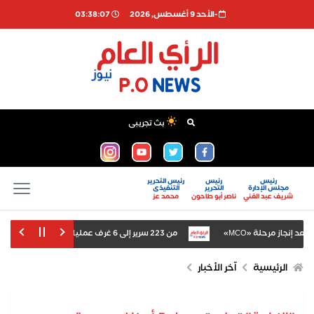
-اﻷحد 9 أغسطس, 2026
03:38:08
بث تجريبى
رئيس
رئيس
رئيس التحرير
مجلس الإدارة
التحرير
التنفيذى
شريف عبد الغني
ناصر أبو طاحون
محمد عز
من 223 سرير إلى 6 غرف عمليات.. تجهيزات مستشفى السنطة الجديد قبل التشغيل بمتابعة محافظ الغربية
ن الدقيق بمحافظة مطروح
تغريم ميتا 567 مليون دولار بسبب أضرار منصاتها على الأطفال
الرئيسية
اّخر الأخبار