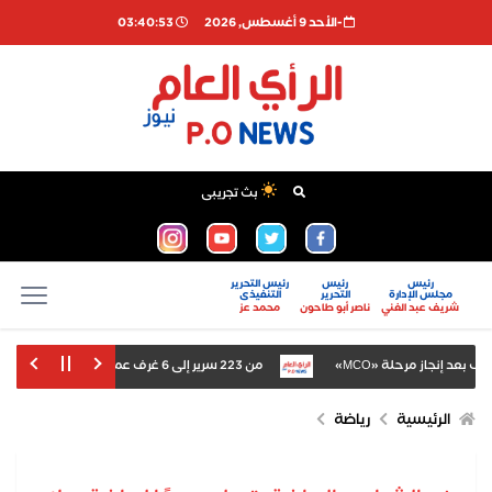
-اﻷحد 9 أغسطس, 2026
03:40:54
بث تجريبى
رئيس
رئيس
رئيس التحرير
مجلس الإدارة
التحرير
التنفيذى
شريف عبد الغني
ناصر أبو طاحون
محمد عز
من 223 سرير إلى 6 غرف عمليات.. تجهيزات مستشفى السنطة الجديد قبل التشغيل بمتابعة محافظ الغربية
طاحن الدقيق بمحافظة مطروح
تغريم ميتا 567 مليون دولار بسبب أضرار منصاتها على الأطفال
الرئيسية
رياضة