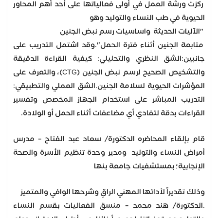
ركزت ورشة العمل في أولى فعالياتها على أحد أهم المحاور
الحيوية في طب النساء والتوليد وهو
"الآليات الحديثة واساسيات رسم نبض الجنين
متابعة الجنين أثناء فترة الحمل".وقد اشتمل التدريب على
جانبين:الشق النظري والتحليلي: كيفية القراءة الدقيقة
والتشخيص الصحيح لرسم نبض الجنين (CTG)، والتعرف على
المؤشرات الحيوية لسلامة الجنين.الشق العملي والتطبيقي:
التدريب المباشر على استخدام الجهاز المخصص وتفسير
القراءات بدقة لتفادي أي مضاعفات أثناء الحمل أو الولادة.
قام بإلقاء المحاضره الدكتورة/ سعاد عبد الفتاح – مدرس
أمراض النساء والتوليد ومدير وحدة تنظيم الأسرة والصحة
الإنجابية؛ بمستشفيات جامعة بنها
وذلك تقديراً لأدائها المهني الراقِ وشرحها الوافي والمتميز
.الدكتورة/ هند محمد – منسق الفعاليات بقسم النساء