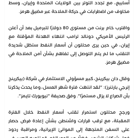
أسابيع، مع تجدد التوتر بين الولايات المتحدة وإيران، وسط
مخاوف من اضطرابات في حركة الملاحة عبر مضيق هرمز.
واقترب خام برنت من مستوى 80 دولارًا للبرميل بعد أن أعلن
الرئيس الأمريكي دونالد ترامب انتهاء الهدنة المؤقتة مع
إيران، في حين يرى محللون أن أسعار النفط ستظل شديدة
التقلب ما لم يتم التوصل إلى تفاهم بشأن أمن الملاحة في
مضيق هرمز.
وقال دان بيكرينج، كبير مسؤولي الاستثمار في شركة (بيكرينج
إنرجي بارتنرز): "لقد انتهت فترة شهر العسل، وما يحدث يذكرنا
بأن الصراع لا يزال مستمرًا". وفق صحيفة "نيويورك تايمز".
ورجح محللون استمرار تقلب أسعار النفط خلال الفترة
المقبلة، مع ترقب قرارات واشنطن بشأن إعادة فرض حصار
على السفن المتجهة إلى الموانئ الإيرانية، ومراقبة ردود