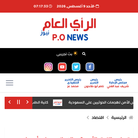
-اﻷحد 9 أغسطس, 2026
07:17:33
بث تجريبى
رئيس
رئيس
رئيس التحرير
مجلس الإدارة
التحرير
التنفيذى
شريف عبد الغني
ناصر أبو طاحون
محمد عز
س الأمن لهجمات الحوثيين على السعودية
كلية الطب بجامعة أسيوط تنظم دور
ني بالمدن الجامعية لطلاب وطالبات فرق النقل والسنوات النهائية
الرئيسية
اقتصاد