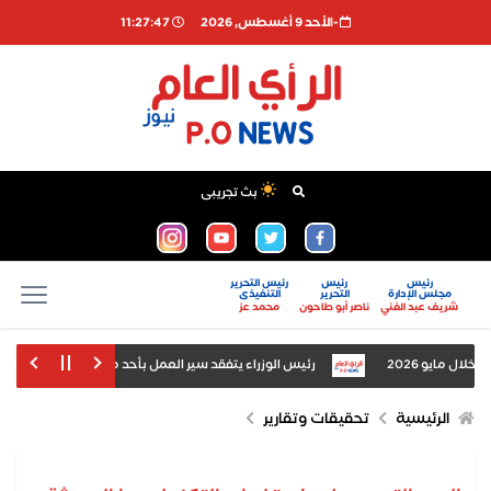
-اﻷحد 9 أغسطس, 2026
11:27:47
بث تجريبى
رئيس
رئيس
رئيس التحرير
مجلس الإدارة
التحرير
التنفيذى
شريف عبد الغني
ناصر أبو طاحون
محمد عز
رئيس الوزراء يتفقد سير العمل بأحد مطاحن الدقيق بمحافظ
ر وإعادة تشغيله بكفاءة
الرئيسية
تحقيقات وتقارير