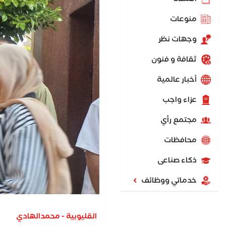
منوعات
وجهات نظر
ثقافة و فنون
أخبار عالمية
عزاء واجب
مجتمع رأي
محافظات
ذكاء صناعى
خدماتي ووظائف
القليوبية - محمدالهادي