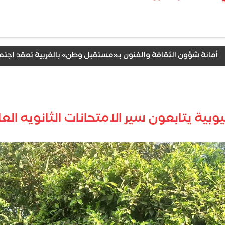
 شؤون الثقافة والفنون بـ«مستقبل وطن» بالغربية تعقد اجتماعًا تن
وبية يتابعون سير الامتحانات الثانويه ال