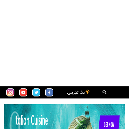
بث تجريبى