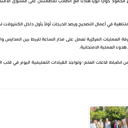
ر محمود حواراً أبوياً هادئاً مع الطلاب للاطمئنان على مستوى الامت
متناهية في أعمال التصحيح ورصد الدرجات أولاً بأول داخل الكنترولات
فة العمليات المركزية تعمل على مدار الساعة للربط بين المدارس والم
دوء العملية الامتحانية.
ن انضباط قاعات العلم؛ وتواجد القيادات التعليمية اليوم في قلب ا