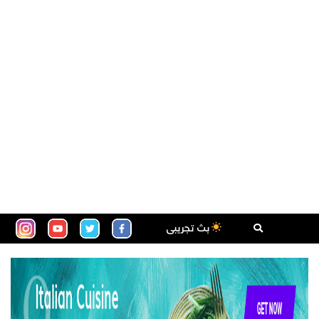
بث تجريبى