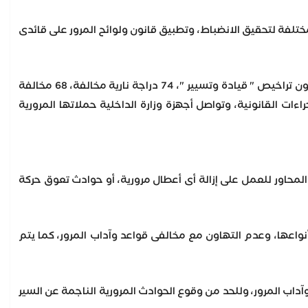
لمختلفة لتحقيق الانضباط، وتطبيق قانون ولوائح المرور على قائدى
وأسفرت جهود الحملة خلال 24 ساعة، عن ضبط 1056 مخالفة تجاوز سرعات و 122 مخالفة السير بدون تراخيص " قيادة وتسيير "، 74 دراجة نارية مخالفة، 68 مخالفة
اذ الإجراءات القانونية، وتواصل أجهزة وزارة الداخلية حملاتها المرورية
ى المحاور للعمل على إزالة أى أعطال مرورية، أو حوادث تعوق حركة
نواعها، وعدم التهاون مع مخالفى قواعد وآداب المرور، كما يتم
وآداب المرور، وللحد من وقوع الحوادث المرورية الناجمة عن السير