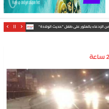
ء بالعثور على طفل "حديث الولادة"
مصرع عنصر جنائي شديد