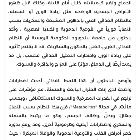
الدماغ وتغير كيميائيته خلال أيام قليلة، وذلك قبل ظهور
الأعراض الجسدية الواضحة مثل زيادة الوزن أو السمنة،
فالنظام الغذائي الغني بالدهون المشبعة والسكريات يسبب
التهاباً فورياً في الأوعية الدموية والخلايا العصبية ، وأكد
باحثون من جامعة بيلجورود الحكومية الروسية أن النظام
الغذائي الغربي، الغني بالدهون والسكريات، قد لا يقتصر تأثيره
على زيادة الوزن واضطراب التمثيل الغذائي فحسب، بل قد
يمتد أيضًا إلى الدماغ، مؤثرًا على المزاج والذاكرة والسلوك.
وأوضح الباحثون أن هذا النمط الغذائي أحدث اضطرابات
واضحة لدى إناث الفئران البالغة والمسنّة، مع مؤشرات على
تراجع في القدرات المعرفية والسلوك الاستكشافي ، وبحسب
ما نُشر في مجلة "Metabolites"، فإن هذا النظام يسبب التهابًا
جهازيًا ويخلّ بوظائف الجسم، وهو ما يرتبط بالسمنة
والسكري واضطرابات أيضية وهرمونية أخرى، وقد يرفع بدوره
خطر أمراض القلب والأوعية الدموية والوفاة المبكرة ، حيث