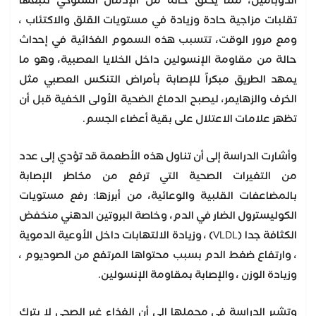
الدوبامين، مما يخلق حالة من الإدمان السلوكي تتبعها
تقلبات مزاجية حادة وزيادة في مستويات القلق والاكتئاب ،
ومع مرور الوقت، تتسبب هذه السموم الغذائية في إحداث
حالة من مقاومة الإنسولين داخل الخلايا العصبية، وهو ما
يمهد الطريق مبكراً للإصابة بأمراض التنكس العصبي مثل
الخرف والزهايمر، ليصبح الدماغ الضحية الأولى الخفية قبل أن
تظهر علامات الاعتلال على بقية أعضاء الجسم.
وأشارت الدراسة إلى أن تناول هذه الأطعمة قد تؤدي إلى عدد
من التغيرات الصحية التي ترفع من مخاطر الإصابة
بالمضاعفات القلبية والوعائية، من أبرزها: رفع مستويات
الكوليسترول الضار في الدم، وخاصة البروتين الدهني منخفض
الكثافة جدا (VLDL) ، وزيادة الالتهابات داخل الأوعية الدموية
، وارتفاع ضغط الدم بسبب محتواها المرتفع من الصوديوم ،
وزيادة الوزن ، والإصابة بمقاومة الإنسولين.
وتشير الدراسة في مجملها إلى أن الغذاء غير الصحي لا يترك