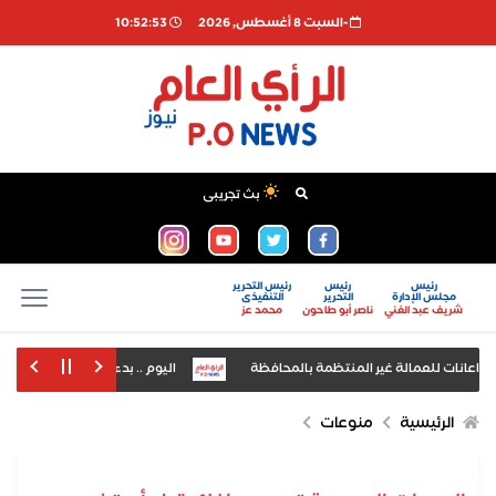
-السبت 8 أغسطس, 2026
10:52:54
بث تجريبى
رئيس
رئيس
رئيس التحرير
مجلس الإدارة
التحرير
التنفيذى
شريف عبد الغني
ناصر أبو طاحون
محمد عز
اليوم .. بدء أولي فعاليات النهضة
ن» بالغربية تعقد اجتماعًا تنظيميًا لمناقشة خطة العمل المقبلة
الرئيسية
منوعات