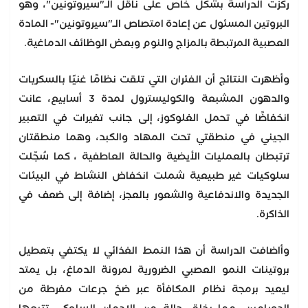
ركّزت الدراسة بشكل خاص على ناقل الـ"سيروتونين"، وهو
البروتين المسئول عن إعادة امتصاص الـ"سيروتونين"- المادة
العصبية المرتبطة بالمزاج والنوم وبعض الوظائف الدماغية.
وأظهرت النتائج أن الفئران التي تلقت نظامًا غنيًا بالسكريات
والدهون المشبعة والكوليسترول لمدة 3 أسابيع، عانت
انخفاضًا في تحمل الغلوكوز، إلى جانب تغيرات في التعبير
الجيني في منطقتي تحت المهاد والكبد، وهما منطقتان
ترتبطان بالعمليات الأيضية والحالة العاطفية ، كما سُجّلت
سلوكيات غير طبيعية شملت انخفاض النشاط في البيئات
الجديدة والاندفاعية والشعور بالعجز، إضافة إلى ضعف في
الذاكرة.
وأاضافت الدراسة أن هذا النمط الغذائي لا يكتفي بتعطيل
بروتينات النمو العصبي الضرورية لمرونة الدماغ، بل يمتد
ليعيد برمجة نظام المكافأة عبر ضخ جرعات مفرطة من