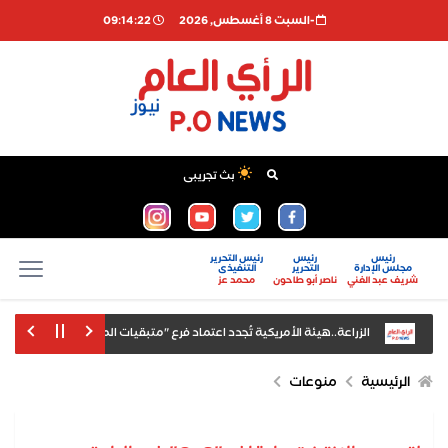
-السبت 8 أغسطس, 2026
09:14:22
بث تجريبى
رئيس
رئيس
رئيس التحرير
مجلس الإدارة
التحرير
التنفيذى
شريف عبد الغني
ناصر أبو طاحون
محمد عز
الزراعة..هيئة الأمريكية تُجدد اعتماد فرع "متبقيات المبيدات" بالإسماعيلية لل
ناصر أبو طاحون يكتب: طب طنطا.. 75 سنة في خدمة أطباء مصر ومرضى الدلتا
الرئيسية
منوعات