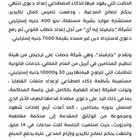
الحالات التي يقود فيها الذكاء الاصطناعي إعداد دعوى تنتهي
بحكم لصالح المدعية ، ودفعت تامرس كمال تاكيدير،
مستشارة موارد بشرية مستقلة، نحو 400 جنيه إسترليني
لشركة "جارفيلد إيه آي" من أجل إعداد خطاب قانوني ثم رفع
دعوى لاسترداد دين غير مسدد بقيمة 7000 جنيه إسترليني.
وتقدم "جارفيلد"، وهي شركة حصلت على ترخيص من هيئة
تنظيم المحامين في أبريل من العام الماضي، خدمات قانونية
للطلبات التي تتراوح قيمتها بين 30 و10000 جنيه إسترليني،
مستعينة بأنظمة ذكاء اصطناعي لإعداد ملفات القضايا ،
وتولت الشركة إعداد القضية بالكامل قبل جلسة المحاكمة،
بما في ذلك الرد على دعوى مضادة قدمها الطرف الآخر الذي
استعان بدوره بمحامين ، كما أعدت أربع إفادات شهود
ومجموعة من الوثائق المقدمة إلى محكمة مقاطعة
واندزورث، حيث استمرت الجلسة ثلاث ساعات في 14 مايو،
وانتهت بحكم لصالح تاكيدير وإلزام المدعى عليه بدفع المبلغ