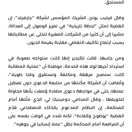
المستحق.
وقال فيليب يونج، الشريك المؤسس لشركة "جارفيلد"، إن
القضية تمثل "لحظة تاريخية" في تعزيز الوصول إلى العدالة،
مشيرا إلى أن كثيرا من الشركات الصغيرة تتخلى عن مطالباتها
بسبب ارتفاع تكاليف التقاضي مقارنة بقيمة الديون.
ومن جانبها، قالت تاكيدير إنها كانت ستواجه صعوبة في
استرداد أجرها لولا هذه الخدمة، موضحة أن "عملية المطالبة
كانت ستصبح مرهقة ومكلفة وتستغرق وقتا طويلا"،
وأضافت أن الشركة مكّنتها من متابعة الدعوى دون تعطيل
عملها، حتى في مواجهة دعوى مضادة وُصفت بأنها محاولة
لتخويفها ، وقال المحامي دومينيك لي، الذي مثّلها أمام
المحكمة، إن النظام المدعوم بالذكاء الاصطناعي قدّم
القضية "بوضوح وكفاءة"، لكنه شدد في الوقت نفسه على
أن المرافعة أمام المحكمة تظل "عملا إنسانيا في جوهره".