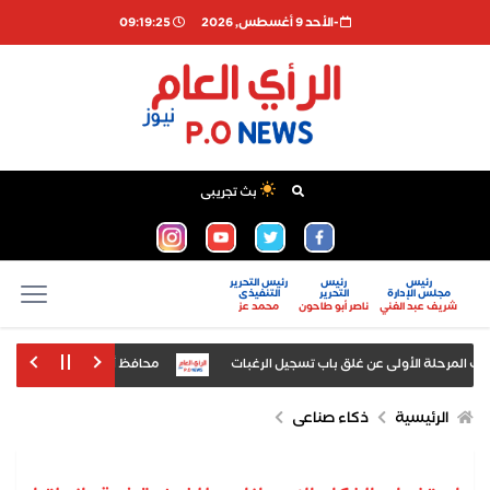
-اﻷحد 9 أغسطس, 2026
09:19:26
بث تجريبى
رئيس
رئيس
رئيس التحرير
مجلس الإدارة
التحرير
التنفيذى
شريف عبد الغني
ناصر أبو طاحون
محمد عز
المرحلة الأولى عن غلق باب تسجيل الرغبات
محافظ أسيوط: غلق وتشميع مصنع
الرئيسية
ذكاء صناعى