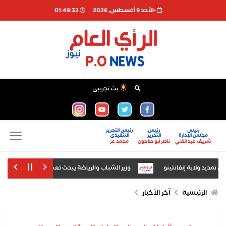
-اﻷحد 9 أغسطس, 2026
01:49:33
بث تجريبى
رئيس
رئيس
رئيس التحرير
مجلس الإدارة
التحرير
التنفيذى
شريف عبد الغني
ناصر أبو طاحون
محمد عز
يد ولاية إنفانتينو
وزير الشباب والرياضة يبحث تعظيم استثمار المنشآت 
"فاينانشيال تايمز": الذكاء الاصطناعي ينتج أول فيروسا
الرئيسية
اّخر الأخبار