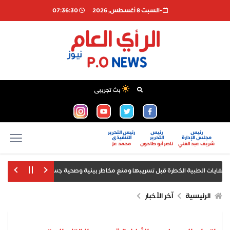
-السبت 8 أغسطس, 2026
07:36:30
بث تجريبى
رئيس
رئيس
رئيس التحرير
مجلس الإدارة
التحرير
التنفيذى
شريف عبد الغني
ناصر أبو طاحون
محمد عز
أمانة 
بيل صدور بيانات الوظائف والبطالة
الرئيسية
اّخر الأخبار