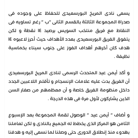
يسعى نادى المريخ البورسعيدى للحفاظ على وجوده فى
صدراة المجموعة الثالثة بالقسم الثانى "ب " رغم تساويه فى
النقاط مع فريق منتخب السويس برصيد ١٤ نقطة و لكن
يتفوق الفريق البورسعيدى بعدد الأهداف حيث أحرز لاعبوه ١٤
هدف كان أخرهم أهداف الفوز على جنوب سيناء بخماسية
نظيفة .
و أكد أيمن عيد المتحدث الرسمى لنادى المريخ البورسعيدى
أن الفريق بدت عليه علامات الإنسجام و تأقلم اللاعبين الجدد
داخل منظومة الفريق خاصة و أن معظمهم من صغار السن
الذين يشاركون لأول مرة فى هذه الدرجة .
و أضاف " أيمن عيد " الوصول لقمة المجموعة بعد الإسبوع
الثامن هو المركز الذى يخطط له الجميع بالنادى و لكن تعاملنا
بهدوء منذ إنطلاق الدورى حتى وصلنا لما نسعى إليه و هدفنا