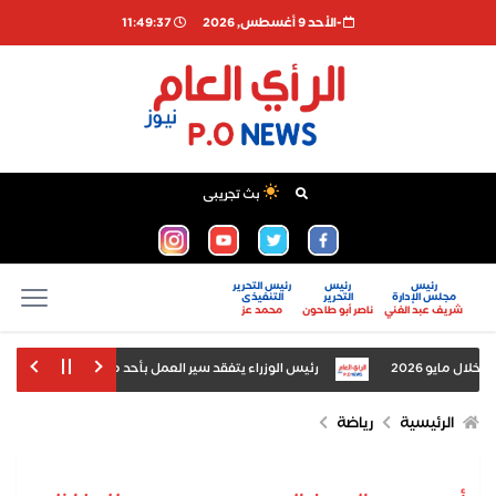
-اﻷحد 9 أغسطس, 2026
11:49:38
بث تجريبى
رئيس
رئيس
رئيس التحرير
مجلس الإدارة
التحرير
التنفيذى
شريف عبد الغني
ناصر أبو طاحون
محمد عز
رئيس الوزراء يتفقد سير العمل بأحد مطاحن الدقيق بمحافظ
ار وإعادة تشغيله بكفاءة
الرئيسية
رياضة