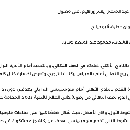
بد المنعم، ياسر إبراهيم، علي معلول.
ن عطية، أليو ديانج.
الشحات، محمود عبد المنعم كهربا.
 النهائي أمام بالميراس بركلات الترجيح، وتعرض لخسارة خلال 5 مواجهات.
رة القدم بالنادي الأهلي أمام فلومينينسي البرازيلي بهدفين دون رد
ي من بطولة كأس العالم للأندية 2023، المقامة حاليًّا بالمملكة العربية السعودية.
 الشوط الأول، وكان الأفضل، حيث شكل ضغطًا كبيرًا على دفاعات فلوم