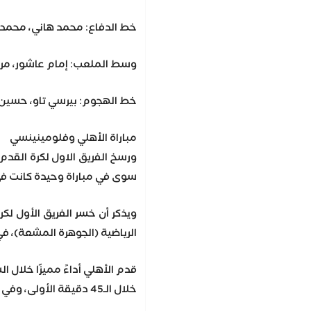
خط الدفاع: محمد هاني، محمد ع
وسط الملعب: إمام عاشور، مروا
خط الهجوم: بيرسي تاو، حسين 
مباراة الأهلي وفلومينينسي
سوى في مباراة وحيدة كانت في ربع
ويذكر أن خسر الفريق الأول لك
الرياضية (الجوهرة المشعة)، في الدور نصف النهائ
قدم الأهلي أداءً مميزًا خلال
خلال الـ45 دقيقة الأولى، وفي الشوط الثاني تقدم فلومينينسي بهدف من ركلة جزاء مشكوك في صحتها، قبل أن يسجل الهدف الثاني في الدقائق الأخيرة.