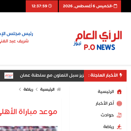
-الخميس 6 أغسطس, 2026
12:38:00
رئيس مجلس الإد
شريف عبد الغن
الأخبار العاجلة :
بالقاهرة يبحث تعزيز سبل التعاون مع سلطنة عمان
السفير ال
بالغربية تنال الاعتماد المبدئي من GAHAR
محافظ الغربية يكرم 100 من أوائل الجمهورية والم
الرئيسية
رياضة
الرئيسية
اّخر الأخبار
موعد مباراة الأهلي
حوادث
رياضة