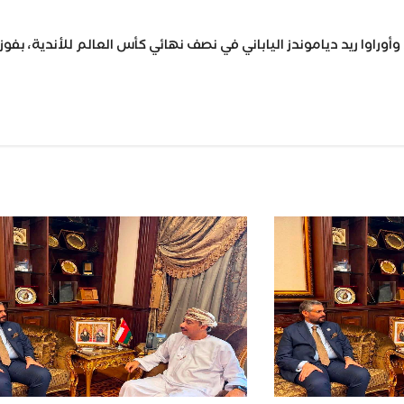
راوا ريد دياموندز الياباني في نصف نهائي كأس العالم للأندية، بفوز ب
Wh