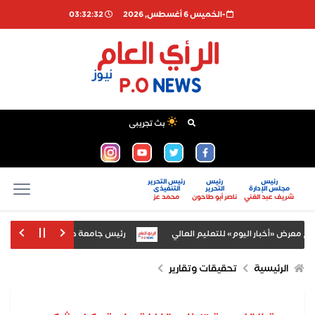
-الخميس 6 أغسطس, 2026
03:32:33
بث تجريبى
رئيس
رئيس
رئيس التحرير
مجلس الإدارة
التحرير
التنفيذى
شريف عبد الغني
ناصر أبو طاحون
محمد عز
رض «أخبار اليوم» للتعليم العالي
رئيس جامعة طنطا يهنئ الدكتور سامي عب
 المشاركين باختتام دورة «اكتشف... ذاتك» بالتعاون مع مؤسسة العلوم الإنسانية
الرئيسية
تحقيقات وتقارير