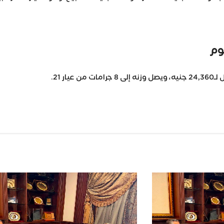
وم
يار 21.
Wh