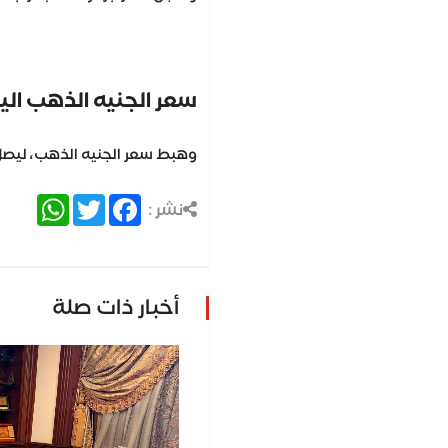
سعر
الجنيه الذهب الي
وهبط سعر الجنيه الذهب، ليصل لـ24,360 جنيه، ويصل وزنه إلى 8 جرامات من ع
atsApp
Twitter
Facebook
نشر :
أخبار ذات صلة