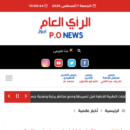
-الجمعة 7 أغسطس, 2026
10:00:44
بث تجريبى
رئيس
رئيس
رئيس التحرير
مجلس الإدارة
التحرير
التنفيذى
شريف عبد الغني
ناصر أبو طاحون
محمد عز
أمانة 
ا بالاعتداء في ملهى ليلي بلندن
الرئيس السيسي يودع ملك البحرين في ختا
الرئيسية
أخبار عالمية