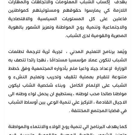
بهدف إكساب الشباب المعلومات والاتجاهات والمهارات
اللازمة كي يمارسوا حقوقهم ومسئوليتهم كمواطنين
فاعلين على كل المستويات السياسية والاقتصادية
والاجتماعية وتنمية روح المواطنة وتعزيز الشعور بالهوية
المصرية والقومية لدى الشباب.
ويُعد برنامج التعليم المدني ، تجربة ثرية لترجمة تطلعات
الشباب لتكون عملا مؤسسيا مستدامًا ، نهجا رائدا تتصف به
الوزارة لإعداد جيلا واعيا ملم بأدواره المجتمعية وفق خطط
متنوعة للقيام بعملية تثقيف وتدريب وتعليم النشء و
الشباب على الإلمام الكامل وبناء شخصية الشاب ليكون
مواطنا صالحا محب لوطنه ، يستطيع ان يحمل لواء وطنه الى
الاجيال القادمة ، التركيز علي تنمية الوعي بين أوساط الشباب
في قضايا المجتمع المختلفة .
كما يهدف البرنامج الي تنمية روح الولاء والانتماء والمواطنة