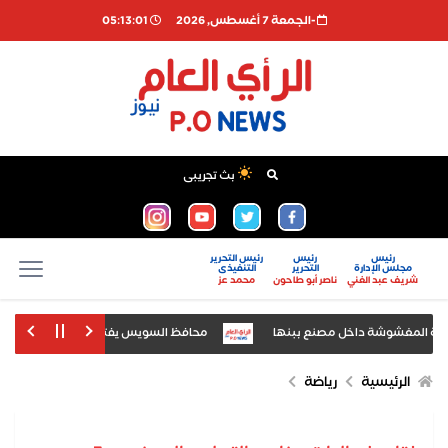
-الجمعة 7 أغسطس, 2026
05:13:02
بث تجريبى
رئيس
رئيس
رئيس التحرير
مجلس الإدارة
التحرير
التنفيذى
شريف عبد الغني
ناصر أبو طاحون
محمد عز
 المغشوشة داخل مصنع ببنها
محافظ السويس يفتتح الدورة الرابعة لمعرض السوي
معرض «أخبار اليوم» للتعليم العالي
الرئيسية
رياضة