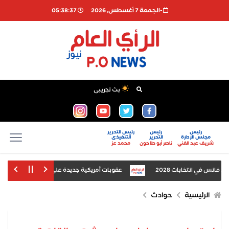
-الجمعة 7 أغسطس, 2026
05:38:37
بث تجريبى
رئيس
رئيس
رئيس التحرير
مجلس الإدارة
التحرير
التنفيذى
شريف عبد الغني
ناصر أبو طاحون
محمد عز
انس في انتخابات 2028
عقوبات أمريكية جديدة على 5 كيانات و8 أفراد في كوبا
ياضية الصيفية بمدينة العلمين الجديدة
قصور الثقافة بالغربية تحيي ذكرى 
الرئيسية
حوادث