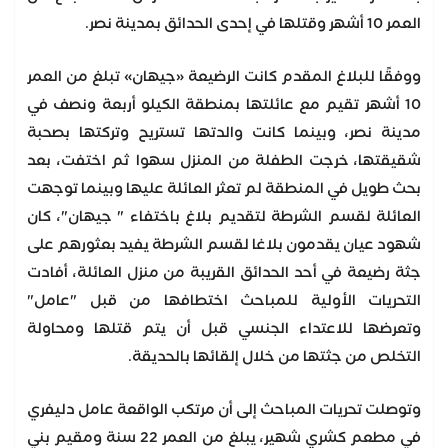
العمر 10 أشهر وقتلها في إحدى الحدائق بمدينة نصر.
ووفقًا للبلاغ المقدم كانت الرضيعة «جيهان» تبلغ من العمر
10 أشهر تقيم مع عائلتها بمنطقة الكيلو أربعة ونصف في
مدينة نصر، وبينما كانت والدتها تستريح وتركتها بصحبة
شقيقتها، خرجت الطفلة من المنزل سهوا ثم اختفت، بعد
بحث طويل في المنطقة لم تعثر العائلة عليها وبينما توجهت
العائلة لقسم الشرطة لتقديم بلاغ باختفاء " جيهان"، كان
شهود عيان يقدمون بلاغا لقسم الشرطة يفيد بعثورهم على
جثة رضيعة في أحد الحدائق القريبة من منزل العائلة، أفادت
التحريات الأولية للمباحث اختطافها من قبل "عامل"
وتعرضها للاعتداء الجنسي قبل أن يتم قتلها ومحاولة
التخلص من جثتها من خلال إلقائها بالحديقة.
وتوصلت تحريات المباحث إلى أن مرتكب الواقعة عامل دليفري
في مطعم كشري شهير، يبلغ من العمر 22 سنة ومقيم بني