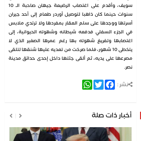
سويف، وأقدم على اغتصاب الرضيعة جيهان صاحبة الـ 10
سنوات حينما كان ذاهبا لتوصيل أوردر طعام إلى أحد جيران
أسرتها ووجدها على سلم العقار بمفردها ولا ترتدي ملابس
في الجزء السفلي فدفعه شيطانه وشهوته الحيوانية، إلى
اغتصابها وتفريغ شهوته بها رغم عمرها الصغير الذي لا
يتخطى 10 شهور، فلما صرخت من تعديه عليها شنقها لتلقى
مصرعها على يديه، ثم ألقى جثتها داخل إحدى حدائق مدينة
نصر.
WhatsApp
Twitter
Facebook
نشر :
أخبار ذات صلة