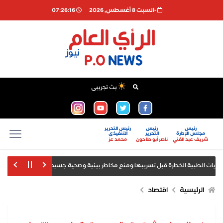
-السبت 8 أغسطس, 2026
07:26:17
بث تجريبى
رئيس
رئيس
رئيس التحرير
مجلس الإدارة
التحرير
التنفيذى
شريف عبد الغني
ناصر أبو طاحون
محمد عز
أمانة شؤ
 صدور بيانات الوظائف والبطالة
الرئيسية
اقتصاد