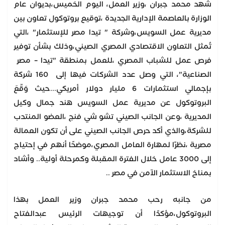
شَهد محمد جبران ،وزير العمل، اليوم الخميس،بديوان عام
الوزارة بالعاصمة الإدارية الجديدة ،توقيع بروتوكول تعاون بين
مديرية عمل السويس،وشركة " تيدا مصر للإستثمار" ،التي
تُمثل التعاون الاقتصادي المصري الصيني،وذلك بشأن توفير
فرص عمل للشباب المصري ،للعمل بمنطقة "تيدا – مصر
الصناعية"، التي وصل عدد الشركات فيها إلى 160 شركة
بإجمالي استثمارات 6 مليار دولار أمريكي...حيث وَقّعَ
البروتوكول عن مديرية عمل السويس هند جمال وكيل
المديرية ،وعن الجانب الصيني تشو شي فنج ،العضو المنتدب
للشركة،والذي أكد حرص الجانب الصيني على أن تكون العمالة
مصرية ،نظرًا لمهارة العامل المصري،موضحًا أنهم في إحتياج
إلى 3000 عامل خلال الفترة المقبلة وكمرحلة أولية.. وأشاد
بمناخ الاستثمار الآمن في مصر ..
من جانبه رحب محمد جبران وزير العمل بهذا
البروتوكول،مؤكدًا أن توجيهات الرئيس عبدالفتاح