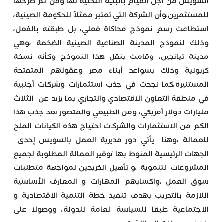
السويس من أجل القيام بالبنية التحتية لها ومن ثم طرحها
للمستثمرين،وأن الشركة التي تعتبر ممثلاً للحكومة الصينية،
استطاعت رسم نموذج محاكاة فعلي، بل طبقته بالفعل،
وذلك لنموذج المدينة الصناعية الصينية الضخمة ،وهي
مدينة تيانجين، وقامت بنقل هذا النموذج وكأنه نسخة
كربونية وذلك بسواعد أبناء مصر وعقولهم المتفتحة
المستنيرة،كما نجحت في جذب استثمارات وشركات أجنبية
في منطقة التعاون الاقتصادي والتجاري بما يزيد عن الثلاث
مليارات دولار أمريكي، ومن الطبيعي والمتصور بعد جذب هذا
الكم من الاستثمارات والشركات احتياج هذه الكيانات الملح
للعمالة ،وهنا يأتي دور مديرية العمل بالسويس إحدى
الجهات الرئيسية المنوط بها توفير العمالة المطلوبة لجميع
المشروعات التنموية ،و تأهيل الخريجين لمواجهة متطلبات
سوق العمل ،واكسابهم المهارات و المعارف الأساسية
اللازمة بالتدريب بهدف تنفيذ خطة التنمية الاقتصادية و
الاجتماعية طبقا للسياسة العامة للدولة، ووصولا على