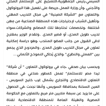
السيسي،رئيس الجمهورية،التشجيع على الإستثمار المحلي
والأجنبي ،وأن وزارة العمل حريصة على تفعيل هذا البروتوكول
،والتعاون مع "الشركة الصينية" في مجال التدريب المهني
،وتأهيل الشباب لإحتياجات هذه المنطقة الصناعية من مِهن
مُختلفة ،وتخصصات تحتاجها تلك المصانع والشركات،سواء
تدريب طويل المدى، أو قصير المدى ..وتقدم الوزير بمقترح
لاقى القبول من جانب العضو المنتدب ،وهو دراسة إمكانية
تعاون في مجال التدريب طويل المدى ، والمزدوج الذي يجمع
بين "العملي والنظري" ،والذي يُحاكي النموذج الألماني ...
وبحسب بيان صحفي ،جاء في بروتوكول التعاون " أن شركة"
تيدا مصر للاستثمار" تعمل كمطور صناعي في منطقة
التعاون الاقتصادي والتجاري بشمال غرب خليج السويس -
العين السخنة بمحافظة السويس، وأنها نجحت ،في الحصول
على ما يزيد عن سبعة ملايين متر مربع بالتعاون مع الحكومة
المصرية والهيئة العامة للمنطقة الاقتصادية لقناة