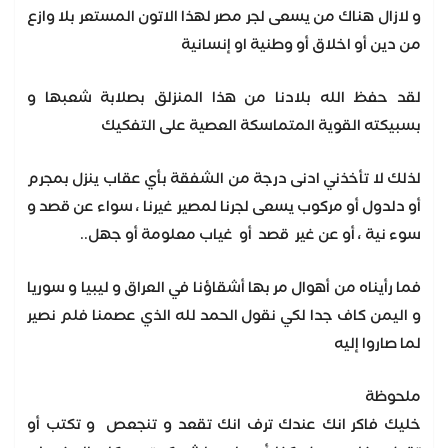
و لازال هناك من يسعى لجر مصر لهذا الاتون المستعر بلا وازع
من دين أو اخلاق أو وطنية او إنسانية
لقد حفظ الله بلادنا من هذا المنزلق بصلابة شعبها و
بسبيكته القوية المتماسكة العصية على التفكيك
لذلك لا تأخذني ادنى درجة من الشفقة بأي عقاب ينزل بمجرم
أو دلدول أو مركوب يسعى لجرنا لمصير غيرنا ، سواء عن قصد و
سوء نية ، أو عن غير قصد أو غياب معلومة أو جهل..
فما رأيناه من أهوال مر بها أشقاؤنا في العراق و ليبيا و سوريا
و اليمن كاف جدا لكي نقول الحمد لله الذي عصمنا فلم نصير
لما صاروا إليه
ملحوظة
خليك فاكر انك عندك ترف انك تقعد و تنجعص و تكتب أو