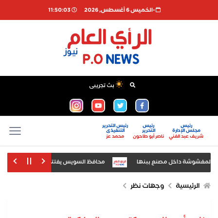
-الخميس 6 أغسطس, 2026
11:50:04
بث تجريبى
رئيس
رئيس
رئيس التحرير
مجلس الإدارة
التحرير
التنفيذى
شريف عبد الغني
ناصر أبو طاحون
محمد عز
المغشوشة داخل مصنع ببنها
محافظ السويس يفتتح الدورة الرابعة لمعرض السويس
رض «أخبار اليوم» للتعليم العالي
الرئيسية
وجهات نظر