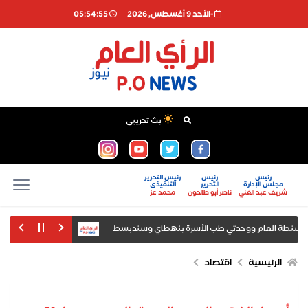
-اﻷحد 9 أغسطس, 2026
05:54:55
بث تجريبى
رئيس
رئيس
رئيس التحرير
مجلس الإدارة
التحرير
التنفيذى
شريف عبد الغني
ناصر أبو طاحون
محمد عز
السنطة العام ووحدتي طب الأسرة بنهطاي وسندبسط
وزير الشباب والرياضة ي
قواله بعد ضبطه بمطار سفنكس
الرئيسية
اقتصاد