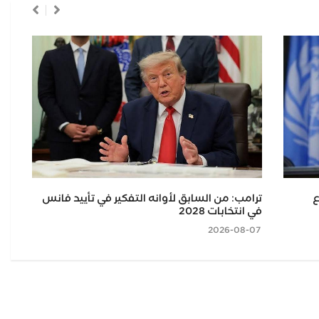
ع
ترامب: من السابق لأوانه التفكير في تأييد فانس
في انتخابات 2028
كوب
2026-08-07
2026-08-07