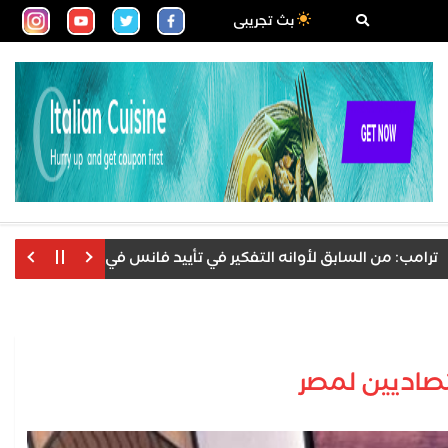
بث تجريبى
من السابق لأوانه التفكير في تأييد فانس في انتخابات 2028
قتصاديين لمصر