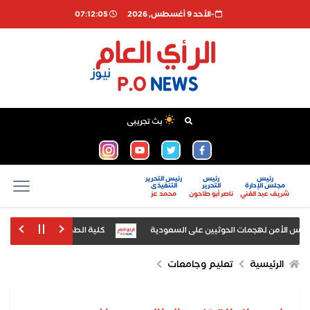
-اﻷحد 9 أغسطس, 2026
07:12:05
بث تجريبى
رئيس
رئيس
رئيس التحرير
مجلس الإدارة
التحرير
التنفيذى
شريف عبد الغني
ناصر أبو طاحون
محمد عز
جلس الأمن لهجمات الحوثيين على السعودية
كلية الطب بجامعة أسيوط تنظم د
وني بالمدن الجامعية لطلاب وطالبات فرق النقل والسنوات النهائية
الرئيسية
تعليم وجامعات