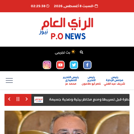
-السبت 8 أغسطس, 2026
02:25:40
بث تجريبى
رئيس
رئيس
رئيس التحرير
مجلس الإدارة
التحرير
التنفيذى
شريف عبد الغني
ناصر أبو طاحون
محمد عز
أمانة شؤون الثقافة والفنون بـ«مستقبل وط