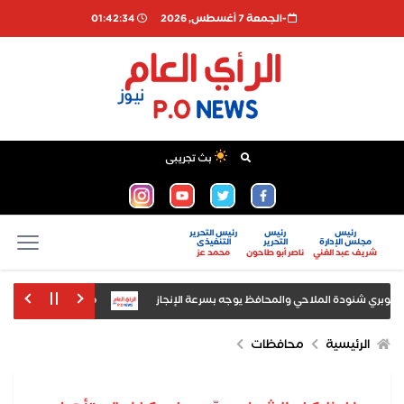
-الجمعة 7 أغسطس, 2026
01:42:35
بث تجريبى
رئيس
رئيس
رئيس التحرير
مجلس الإدارة
التحرير
التنفيذى
شريف عبد الغني
ناصر أبو طاحون
محمد عز
كوبري شنودة الملاحي والمحافظ يوجه بسرعة الإنجاز
محمود الشاذلي يكتب: بسي
عة للجنة المصرية التشادية في إنجامينا
القوات الروسية تسيطر على بلدة أ
الرئيسية
محافظات