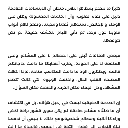
كثيرًا ما ننخدع بمظاهر الناس، فنظن أن الابتسامات الصادقة
دليل على نقاء القلوب، وأن الكلمات المعسولة برهان على
الوفاء والإخلاص. نمنحهم ثقتنا ومحبتنا، ونفتح لهم أبواب
قلوبنا دون تردد، ثم تأتي الأيام لتكشف حقيقة لم نكن
نتوقعها.
فبعض العلاقات تُبنى على المصالح لا على المشاعر، وعلى
المنفعة لا على المودة. يقترب أصحابها ما دامت حاجاتهم
قائمة، ويظهرون الود ما دامت المكاسب متاحة، فإذا انتهت
المصلحة انقلب الحال، واختفت الوجوه التي كانت تتصدر
المشهد، وحل الجفاء مكان القرب، والصمت مكان السؤال.
إن الصدمة الحقيقية ليست في رحيل هؤلاء، بل في اكتشاف
أن ما ظننّاه مشاعر صادقة لم يكن سوى قشور براقة تخفي
وراءها أنانية ومصالح شخصية،ومع ذلك، لا ينبغي أن تدفعنا
تلك التجارب إلى فقدان الثقة في الجميع، فالحياة ما زالت