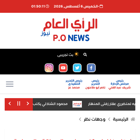
-الخميس 6 أغسطس, 2026
01:50:11
بث تجريبى
رئيس
رئيس
رئيس التحرير
مجلس الإدارة
التحرير
التنفيذى
شريف عبد الغني
ناصر أبو طاحون
محمد عز
محمود الشاذلي يكتب: القاضي المزيف يكشف ك
استقرار الدولار وتراجع الين مع ترق
الرئيسية
وجهات نظر