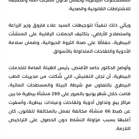
المستحضرات البيطرية، وضمان تداول منتجات آمنة ومطابقة
للاشتراطات القانونية والصحية.
ويأتي ذلك تنفيذًا لتوجيهات السيد علاء فاروق وزير الزراعة
واستصلاح الأراضي، بتكثيف الحملات الرقابية على المنشآت
البيطرية، حفاظًا على صحة الثروة الحيوانية، وضمان سلامة
الأدوية واللقاحات المتداولة بالأسواق.
وأوضح الدكتور حامد الأقنص، رئيس الهيئة العامة للخدمات
البيطرية، أن لجان التفتيش، التي شُكلت من مديريات الطب
البيطري بالتعاون مع شرطة البيئة والمسطحات المائية،
قامت خلال شهر يونيو بالمرور على 289 منشأة بيطرية ما بين
مراكز بيع وتداول أدوية ولقاحات وعيادات بيطرية، وأسفرت
عن ضبط 66 منشأة مخالفة تعمل بالمخالفة للقانون، كان
أغلبها بسبب مزاولة النشاط دون الحصول على التراخيص
اللازمة.