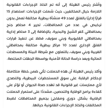
وأشار رئيس الهيئة إلى أنه تم اتخاذ الإجراءات القانونية
اللازمة حيال المخالفين، حيث شملت الإجراءات: استصدار 15
قرارًا إداريًا بالغلق لعدد 49 منشأة بيطرية مخالفة تعمل بدون
ترخيص في عدد من المحافظات، تحرير 4 محاضر جنح
بمحافظتي كفر الشيخ والبحيرة، بالإضافة إلى 3 محاضر إدارية
بمحافظتي القليوبية وبني سويف، فضلا عن تنفيذ قرارات
الغلق الإداري لعدد 10 مراكز بيطرية مخالفة بمحافظتي
الغربية وبني سويف، بالتعاون مع شرطة البيئة والمسطحات
المائية وبعد دراسة الحالة الأمنية بواسطة الجهات المختصة.
وأكد رئيس الهيئة أن هذه الحملات تأتي ضمن خطة متكاملة
لإحكام الرقابة على سوق المستحضرات البيطرية، والتصدي
لأي ممارسات غير قانونية قد تهدد صحة الحيوان أو تؤثر على
كفاءة برامج الوقاية والتحصين، مشددًا على استمرار الحملات
الرقابية بشكل دوري ومفاجئ بجميع المحافظات لضبط
المخالفات واتخاذ الإجراءات القانونية حيالها.