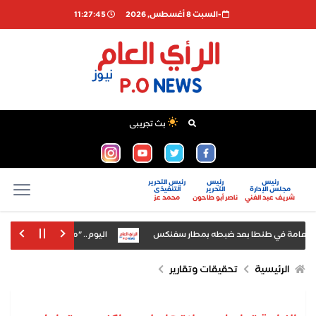
-السبت 8 أغسطس, 2026
11:27:46
بث تجريبى
رئيس
رئيس
رئيس التحرير
مجلس الإدارة
التحرير
التنفيذى
شريف عبد الغني
ناصر أبو طاحون
محمد عز
عامة في طنطا بعد ضبطه بمطار سفنكس
اليوم.. "مستريح زفتى" أمام النيا
 بسرعة زيزو ودقة عرضياته قبل الموسم الجديد
الرئيسية
تحقيقات وتقارير