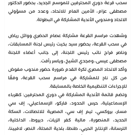
سحب قرعة دوري المحترفين للموسم الجديد، بحضور الدكتور
مصطفى عزام، الأمين العام للاتحاد، وعدد من مسؤولي
الاتحاد ومندوبي الأندية المشاركة في البطولة.
وشهدت مراسم القرعة مشاركة عصام الحضري ووائل رياض
في سحب القرعة، بحضور سيد بخيت رئيس لجنة المسابقات،
وناصر فراج نائب رئيس اللجنة، إلى جانب أعضاء اللجنة
مصطفى عيسى، ومجدي الشيخ، وياسر رأفت.
وأكد الاتحاد المصري لكرة القدم ضرورة حضور مندوب مفوض
من كل نادٍ للمشاركة في مراسم سحب القرعة، وفقًا
للإجراءات التنظيمية الخاصة بالمسابقة.
وتضم قائمة الأندية المشاركة في دوري المحترفين: كهرباء
الإسماعيلية، حرس الحدود، فاركو، الإسماعيلي، إف سي
مسار، بروكسي، تيم إف سي، المصرية للاتصالات، السكة
الحديد، المنصورة، مالية كفر الزيات، ديروط، الداخلية،
الترسانة، الإنتاج الحربي، طنطا، بلدية المحلة، النصر، لافيينا،