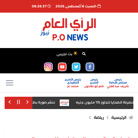
-السبت 8 أغسطس, 2026
06:26:37
بث تجريبى
رئيس
رئيس
رئيس التحرير
مجلس الإدارة
التحرير
التنفيذى
شريف عبد الغني
ناصر أبو طاحون
محمد عز
يا تتجاوز 115 مليون جنيه
ننشر صورة بطاقة «مستريح زفتى» ع
 لمواجهة انتشار الادعاءات الطبية المضللة والترويج لعلاجات وهمية لمرضى السرطان
الرئيسية
رياضة