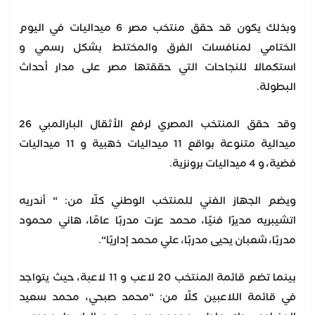
وبذلك يكون قد حقق منتخب مصر 6 ميداليات في اليوم
الختامي لمنافسات الفرق والمختلط بشكل رسمي و
استكمالا للنجاحات التي حققتها مصر على مدار أحداث
البطولة.
وقد حقق المنتخب المصري لرفع الأثقال البارالمبي 26
ميدالية متنوعة بواقع 11 ميداليات ذهبية و 11 ميداليات
فضية، و 4 ميداليات برونزية.
ويضم الجهاز الفني للمنتخب الوطني كلًا من: “ أندريه
اتشيبريه مديرًا فنيًا، محمد عزت مدربًا عامًا، هاني محمود
مدربًا، شعبان يحيى مدربًا، علي محمد إداريًا“.
بينما تضم قائمة المنتخب 20 لاعب و 11 لاعبة، حيث يتواجد
في قائمة اللاعبين كلًا من: “محمد صبحي، محمد سعيد