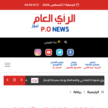
-الجمعة 7 أغسطس, 2026
02:18:11
بث تجريبى
رئيس
رئيس
رئيس التحرير
مجلس الإدارة
التحرير
التنفيذى
شريف عبد الغني
ناصر أبو طاحون
محمد عز
وبري شنودة الملاحي والمحافظ يوجه بسرعة الإنجاز
محمود الشاذلي يكتب: بسي
و في مقاطعة خاركوف
الرئيسية
رياضة