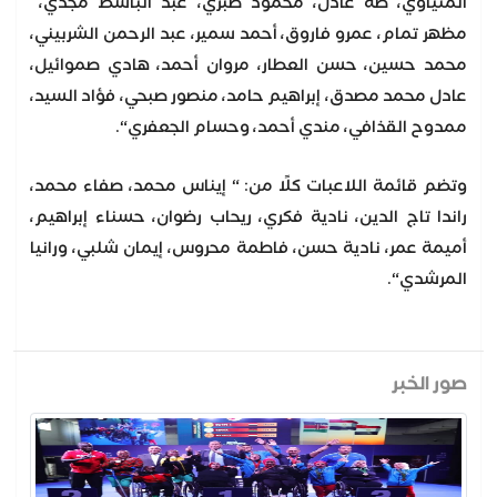
المنياوي، طه عادل، محمود صبري، عبد الباسط مجدي،
مظهر تمام، عمرو فاروق، أحمد سمير، عبد الرحمن الشربيني،
محمد حسين، حسن العطار، مروان أحمد، هادي صموائيل،
عادل محمد مصدق، إبراهيم حامد، منصور صبحي، فؤاد السيد،
ممدوح القذافي، مندي أحمد، وحسام الجعفري“.
وتضم قائمة اللاعبات كلًا من: “ إيناس محمد، صفاء محمد،
راندا تاج الدين، نادية فكري، ريحاب رضوان، حسناء إبراهيم،
أميمة عمر، نادية حسن، فاطمة محروس، إيمان شلبي، ورانيا
المرشدي“.
صور الخبر