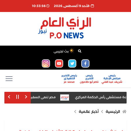
-اﻷحد 9 أغسطس, 2026
10:33:56
بث تجريبى
رئيس
رئيس
رئيس التحرير
مجلس الإدارة
التحرير
التنفيذى
شريف عبد الغني
ناصر أبو طاحون
محمد عز
فاءة مستشفى رأس الحكمة المركزي
مصر تنعى السفير الفلسطيني دياب اللو
توزيع الكتب الدراسية على الادارات التعليمية والمدارس استعدادا للعام الدراسى الجديد
الرئيسية
أخبار عالمية