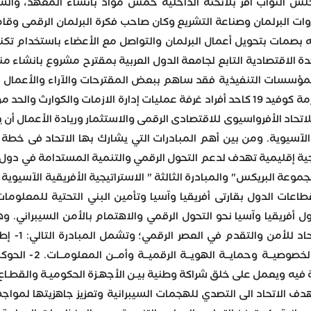
مجلس النواب اقر بلائحته الداخلية خمس مواد بانشاء المعهد، والسع
دوات البرلمان وصناعة التشريع وكان صاحب فكرة البرلمان الرقمى وقام
ه بصمات بتحويل أعمال البرلمان والتواصل مع الأعضاء باستخدام ت
 الاقتصادية التابع لجامعة الدول العربية بمقترح مشروع بانشاء من
مؤسسات التنفيذية فقد ساهم ببعض المقترحات والآراء والأعمال ا
واتخاذ القرار عندما كلف أثناء أزمة كوفيد 19 كاحد أفراد غرفة عمليات إدارة
اد الأفرواسيوى للاقتصادى الرقمى والاستثمار وريادة الأعمال أن يلع
الآسيوية. ومن بين أهم المبادرات التي يشارك بها الاتحاد فى خطة ا
ية إقليمية تهدف لدعم التحول الرقمي والتنمية المستدامة في دول ا
موعة البريكس" والمبادرة الثالثة " الاستراتيجية الأفريقية الآسيوي
طاعات الدول بقارتى أفريقيا وآسيا وتأمين البني التحتية للمعلوم
ول أفريقيا وآسيا نحو التحول الرقمي والاهتمام بالأمن السيبراني.
طريق لكيف
الجرائــم الســيب
دف الاتحاد الى التصدي للهجمات السيبرانية وتعزيز جاهزيتها لمواجه