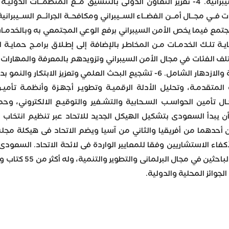
ضد أي تهديدات أو هجمات سيبرانية. 4- تعزيز التعاون الدولى بالتنسيق مــع 
فــي مجــال أمــن الفضــاء الســيبراني ومكافحــة الجرائــم الســيبرانية
يير ثقافة المجتمع فيما يخص الأمن السيبراني برفع الوعي المجتمعي به وبال
ايـة تلـك الخدمـات مـن المخاطـر بالإضافة إلى إطـلاق برامـج حمايـة 
لف الفئات في مجال الأمن السيبراني وتزويدهم بالمعرفة والمهارات ا
آمنة تسهم في تحقيق التنمية والازدهار الشامل. 6- تشجيع البحث العلمي
المتقدمـة، وتحليل الأدلة الرقميـة وتطويـر أجهـزة وأنظمـة تأميـن
ل تأمين الحواسـب السـحابية والتشـفير والتوقيـع الالكتروني، وحما
ر أن يبدأ السعودى بتشكيل الهيكل الجديد للاتحاد عبر تنظيم انتخ
أحدهما من أفريقيا والثاني من آسيا ويضم الاتحاد فى هيكلة مجل
ء الاستشاريين وفقا للمعايير الواردة فى لائحة الاتحاد. السعودى
الجنسية ويعد من 
جوائز المحلية والدولية.
Wh