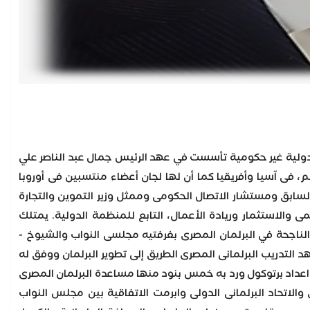
ولية غير حكومية تأسست في عهد الرئيس جمال عبد الناصر علي
لجان وطنية تنتمى إليها فى أكثر من 90 بلداً من بلدان العالم، فى آسيا وأفريقيا كما أن لها لجان أعضاء منتسبين فى أوروبا
 السابق ومستشار الاتصال الحكومى وممثل وزير التموين والتجارة
قمى والاستثمار وريادة الأعمال، التابع للمنظمة الدولية. يمتلك
مشاريع والبرامج الناجحة في البرلمان المصرى بغرفتيه مجلسى النواب والشيوخ -
لتدريب البرلمانى المصرى الطريق إلى تطوير البرلمان ووفق له
لوفد البرلمانى رفيع المستوى لوضع احتياجات البرلمان المنتهية مدته 2015-2020 وتم اعداد برتوكول ورد به خمس بنود منها مساعدة البرلمان المصرى
لاتحاد البرلمانى الدولى وابرمت الاتفاقية بين مجلس النواب