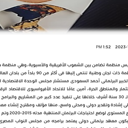
2023-11-07
ئيس منظمة تضامن بين الشعوب الأفريقية والآسيوية، وهي منظمة د
أثر مؤتمر باندونج ١٩٥٥ ، ومنظمة ذات 
عيين الخبير البرلمانى أحمد السعودى مستشار مجلس الوحدة الاقتصادية
ثمار والمناطق الحرة، أمين عامًا للاتحاد الأفرواسيوى للاقتصاد الر
السعودى خبرة عملية تتجاوز الـ 30 سنة أشرف خلالها على تنفيذ عدد كبير من ال
ى إشادة وتقدير دولى ومحلى واسع، منها مؤلف ومقترح إنشاء معهد ا
بالسفر مع ا
يكون معهد برلمانى دولى يعتمد برامجه من مجلس النواب المصرى وا