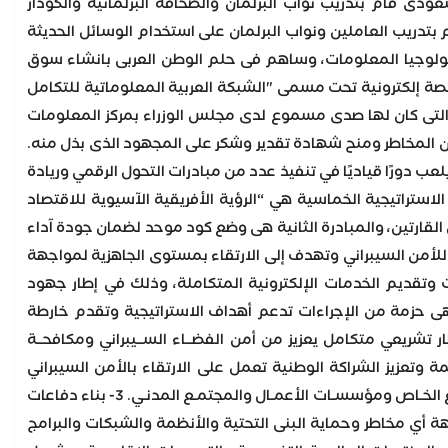
ودى قام بتدريب نواب البرلمان والصحافة البرلمانية والكودار
 بتدريب العاملين ونواب البرلمان على استخدام الوسائل الحديثة
كنولوجيا المعلومات، وساهم فى حلم الوطن العربى بانشاء سوق
صة إلكترونية تحت مسمى "الشبكة العربية المعلوماتية للتكامل
لتى كان لها صدى مسموع لدى مجلس الوزراء بمركز المعلومات
 الازمات والكوارث والحد من المخاطر ومنح شهادة تقدير وشكر على المجهود الذى بذل منه.
ب دورًا قياديًا في تنفيذ عدد من مبادرات التحول الرقمي وريادة
لاستراتيجية الخماسية هي “الرؤية الأفريقية الآسيوية للاقتصاد
لقارتين، والمبادرة الثانية هى وضع كود موحد لضمان جودة آداء
ة للأمن السيبراني وتهدف إلى الارتقاء بمستوى الجاهزية لمواجهة
ات وتقديم الخدمات الإلكترونية المتكاملة، وذلك في إطار جهود
 وهى حزمة من الإجراءات تدعم أهداف الاستراتيجية وتقدم خارطة
ية تحقيق رؤية الاتحاد للأمن والتقدم في العصر الرقمي؛ وتشمل المبادرة التالي: 1- إطار تشريعي متكامل يعزيز من أمن الفضــاء الســيبراني ومكافحــة
رانية وحمايــة الخصوصيــة وحمايــة الهويــة الرقميــة وأمــن المعلومــات. 2- الحوكمة وتعزيز الشراكة الوطنية تعمل على الارتقاء بالأمن السيبراني
وتقليل من المخاطر ويعزز الثقة فيه ويعمل على خلق شراكة وطنية بيـن الأجهـزة الحكوميـة والقطـاع الخـاص ومؤسسـات الأعمـال والمجتمـع المدنـي. 3- بناء دفاعات
ة أي مخاطر وحماية البنى التحتية والأنظمة والشبكات والبرامج