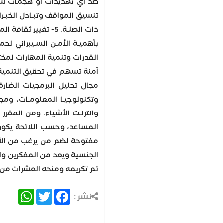
تنسيق المواقف وتبـادل الخبـرات 
ذات الصلـة. 5- تغ
بأهميـة الأمـن السـيبراني لحم
القدرات وتنمية المهارات لمخت
مجال تحليل البرمجيات الضارة 
وتكنولوجيـا المعلومـات، ومجـا
وانترنـت الأشياء. ومن المقر
المساعد، وحسب اللائحة يكون 
مفتوحة لضم من يرغب من الأكفا
تم تكريمه ومنحه العشرات من ال
atsApp
Twitter
Facebook
نشر :