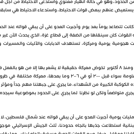
ن الحدود، وهو في حالة انهيار معنوي واستدعى الاحتياط من أجل قط
عيض عنهم ببعض قوات الاحتياط، واستدعاء الاحتياط هي سابقة لدى
 كانت تتصاعد يوماً بعد يوم وأجبرت العدو على أن يبقي قواته عند
القوات كان سينقلها من الضفة إلى قطاع غزة، الذي يحدث الآن غير م
ت هجومية يومية ومركزة، تستهدف الدبابات والآليات والمسيرات وا
ثم أكد "إن المقاومة اللبنانية ومنذ ٨ أكتوبر تخوض معركة حقيقية لا يشعر به
كل المعارك التي خاضتها المقاومة سواء قبل ٢٠٠٠ أو في 
ه الكوكبة الكبيرة من الشهداء، ما يجري على جبهتنا مهم جداً ومؤثر
ري متواضعاً ولكن لو نظرنا لما يجري على الحدود بموضوعية سيجده كب
عمليات يومية أجبرت العدو على أن يبقي قواته عند شمال فلسطين، ل
نانية استطاعت جذبها باتجاه حدودنا، ثلث الجيش الإسرائيلي موجود 