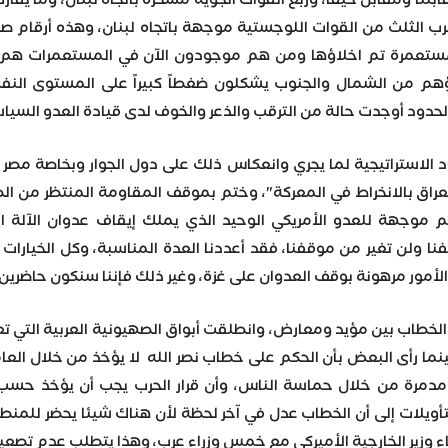
نا ومقابل حيفا، وربع القوات الجوية مسخرة باتجاه لبنان، وما يقارب
رب الثلث من القوات اللوجستية موجهة باتجاه لبنان، وهذه أرقام
اؤهم من الشمال والجنوب يشكلون ضغطاً كبيراً على المستوى ال
حدود أوجدت حالة من الترقب والذعر والخوف لدى قيادة العدو السياس
 الاستراتيجية لما يجري وانعكاس ذلك على دول الجوار وبخاصة مصر وا
عراق بالانخراط في المعركة"، وختم بموقف المقاومة المنتظر من الص
أهم موجهة للعدو الأمريكي الوحيد الذي يملك إيقاف عدوان الآلة 
فنا ولن تغير من موقفنا، فقد أعددنا العدة المناسبة، وكل الخيار
، الأمور مرهونة بوقف العدوان على غزة، وغير ذلك فإننا سنكون حاضرين
الخطاب بين مؤيد ومعارض، وانطلقت أبواق الصهيونية العربية التي تعم
نما رأى البعض بأن الحكم على خطاب نصر الله لا يؤخذ من خلال العام
دمرة من خلال حماسة الناس، وأن قرار الحرب يجب أن يؤخذ حسب ال
أويلات إلى أن الخطاب عدل في آخر لحظة لأن هناك شيئا يحضر للمن
قاء وزير الخارجية الأميركي مع خمس وزراء عرب، وهذا يتطلب عدم تصع