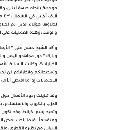
موجودة في البحر المتوسط مقابل
موجهة باتجاه جبهة لبنان، وق
اخلاؤها هؤلاء الذين تم اخل
والوقت، وهذه العمليات على ال
وأكد الشيخ حسن على " الأبعاد
وبارك " دور مجاهدو اليمن وال
الخيارات"، وكانت الرسالة ال
وتهديداتكم وانذاراتكم لن تخي
الاحتمالات إذا ما اقتضى الأمر
وقد تباينت ردود الأفعال حول 
الحزب بالهروب والاستسلام، بي
وتعيد رسم خرائط وقد تكون م
ومتفهماً، فيما راحت بعض الت
الإيراني مع نظيره القطري، ول