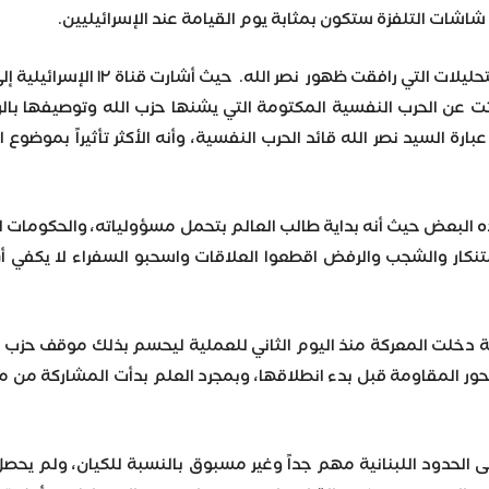
اشات التلفزة ستكون بمثابة يوم القيامة عند الإسرائيليين.
وهنا نستطيع أن نعاين حجم ال
ت عن الحرب النفسية المكتومة التي يشنها حزب الله وتوصيفها بالر
ارة السيد نصر الله قائد الحرب النفسية، وأنه الأكثر تأثيراً بموض
ده البعض حيث أنه بداية طالب العالم بتحمل مسؤولياته، والحكومات 
الاستنكار والشجب والرفض اقطعوا العلاقات واسحبو السفراء لا يكفي
ية دخلت المعركة منذ اليوم الثاني للعملية ليحسم بذلك موقف حزب ال
حور المقاومة قبل بدء انطلاقها، وبمجرد العلم بدأت المشاركة من مز
على الحدود اللبنانية مهم جداً وغير مسبوق بالنسبة للكيان، ولم ي