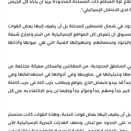
اع غزة المحاصر ذات المساحة المحدودة يريد أن يأخذ كل الجيش
 الاحتلال الإسرائيلي".
 الحدود في شمال فلسطين المحتلة بل أن يضيف إليها بعض القوات
سبوق أن تتعرض كل المواقع الإسرائيلية من البحر ومزارع شبعة
لجنود وتجمعاتهم وتجهيزاتها الفنية التي هي عيونها وآذانها
ا إلا من هو بالفعل في المناطق الحدودية، من المقاتلين والسكان معركة مختلفة عن
٢٠٠٦ وما بعدها، معركة مختلفة في ظروفها وحيثياتها في عناوينها وفي أدواتها في استهدافاتها وفي
 جداً قد يبدو للبعض الذي يتوقع ويطالب حزب الله في حرب كاملة
ير جداً ومهم جداً ومؤثر جداً وطبعا لن يتم الاكتفاء به على كل
ا بل أن يضيف إليها بعض قوات النخبة، وهذه القوات كانت ستسخر
على الحدود مع لبنان، ونصف القدرات البحرية الإسرائيلية الآن