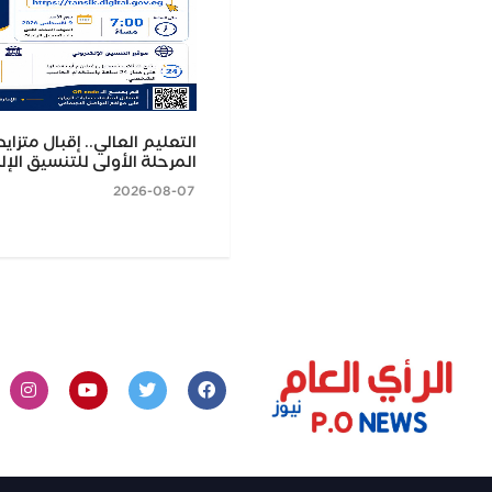
 الانتهاء من أعمال تطوير وتجهيز
التعليم العالي.. إقبال متزا
دة العذراء بدرنكة استعدادًا
المرحلة الأولى للتنسيق الإل
ئرين
2026-08-07