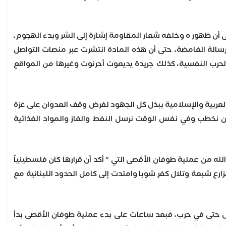
تحليلات التي رافقت ظهور نصر الله. حيث أشارت قناة ١٢ الإسرائيلية إلى أن ظهور ه وخلفه شعار المقاومة إشارة إلى الشر وبدء الهجوم،
سالة الغامضة، حتى أن هذه المادة انتشرت عبر منصات التواصل
وع الحرب النفسية، كذلك جريدة يديعوت أحرنوت وغيرها من المواقع
العربية والإسلامية ببذل كل الجهود لفرض وقف العدوان على غزة
 أن نخطب وفي نفس الوقت نرسل النفط والغاز والمواد الغذائية
له من عملية طوفان الأقصى التي " أكد أن قرارها كان فلسطينياً
ارع شبعة وتلال كفر شوبا وامتدت إلى كامل الحدود اللبنانية مع
حصل حتى في حرب، فبعد ساعات على بدء عملية طوفان الأقصى بدأ