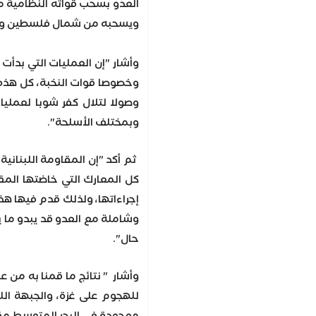
العدو بسحب قواته النظامية م
ويسحبه من شمال فلسطين ويست
وأشار "إن العمليات التي بدأت
وخصوصا قوات النخبة، كل هذه 
وصولا لتلال كفر شوبا لعمليا
وبمختلف الأسلحة".
إجراءاتها، ولذلك قدم فيها هذ
وشاملة مع العدو قد يبدو ما يج
حال".
وأشار " نتائج ما قمنا به من 
للهجوم على غزة، والجبهة اللب