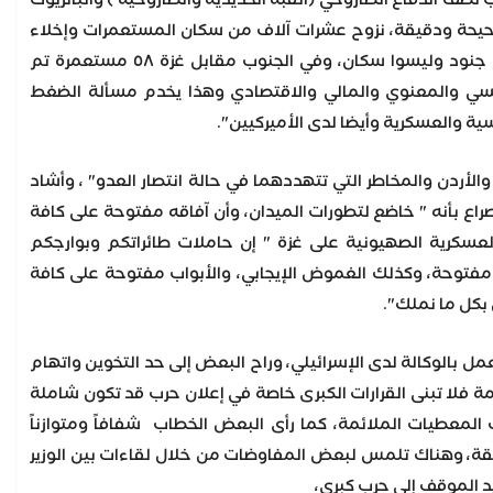
 نصف الدفاع الصاروخي (القبة الحديدية والصاروخية ) والباتريوت
 صحيحة ودقيقة، نزوح عشرات آلاف من سكان المستعمرات وإخلاء
آلاف آخرين في الشمال، ٤٣ مستعمرة تم اخلاؤها ومن هم موجودون الآن في المستعمرات هم جنود وليسوا سكان، وفي الجنوب مقابل غزة ٥٨ مستعمرة تم
نفسي والمعنوي والمالي والاقتصادي وهذا يخدم مسألة الضغط
ية والعسكرية وأيضا لدى الأميركيين".
لأردن والمخاطر التي تتهددهما في حالة انتصار العدو" ، وأشاد
راع بأنه " خاضع لتطورات الميدان، وأن آفاقه مفتوحة على كافة
العسكرية الصهيونية على غزة " إن حاملات طائراتكم وبوارجكم
ات مفتوحة، وكذلك الغموض الإيجابي، والأبواب مفتوحة على كافة
 بكل ما نملك".
ل بالوكالة لدى الإسرائيلي، وراح البعض إلى حد التخوين واتهام
ة فلا تبنى القرارات الكبرى خاصة في إعلان حرب قد تكون شاملة
معطيات الملائمة، كما رأى البعض الخطاب شفافاً ومتوازناً
طقة، وهناك تلمس لبعض المفاوضات من خلال لقاءات بين الوزير
يد الموقف إلى حرب كبرى،