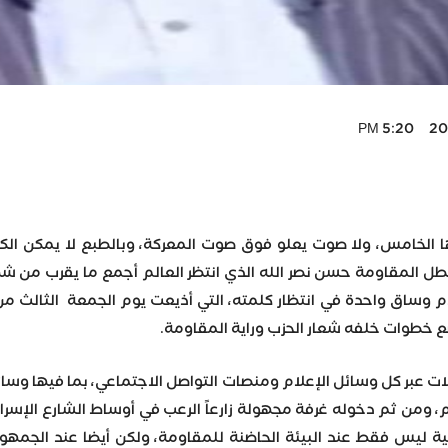
2023
 الخامس، ولا صوت يعلو فوق صوت المعركة، وبالطبع لا يمكن الكت
بطل المقاومة حسن نصر الله الذي انتظر العالم أجمع ما يقرب من شه
 وساق واحدة في انتظار كلمته، التي أذيعت يوم الجمعة الثالث من 
ضع خطوات خلفه شعار الحزب وراية المقاومة.
لات عبر كل وسائل الإعلام ومنصات التواصل الاجتماعي، بما فيها وسائ
، ومن ثم دخوله غرفة مجهولة زارعاً الرعب في أوساط الشارع الإسرائ
ية ليس فقط عند البيئة الحاضنة للمقاومة، ولكن أيضا عند الجمهور