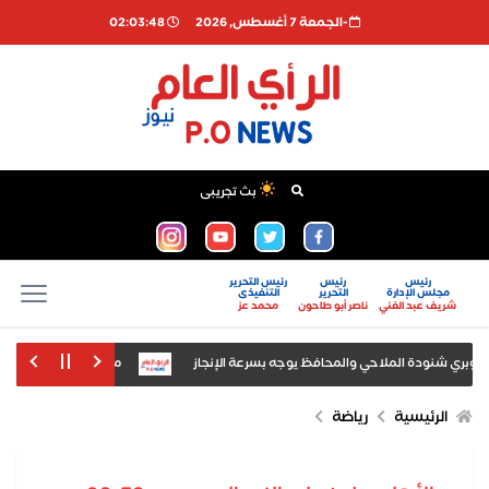
-الجمعة 7 أغسطس, 2026
02:03:49
بث تجريبى
رئيس
رئيس
رئيس التحرير
مجلس الإدارة
التحرير
التنفيذى
شريف عبد الغني
ناصر أبو طاحون
محمد عز
كوبري شنودة الملاحي والمحافظ يوجه بسرعة الإنجاز
محمود الشاذلي يكتب: بسي
نو في مقاطعة خاركوف
الرئيسية
رياضة