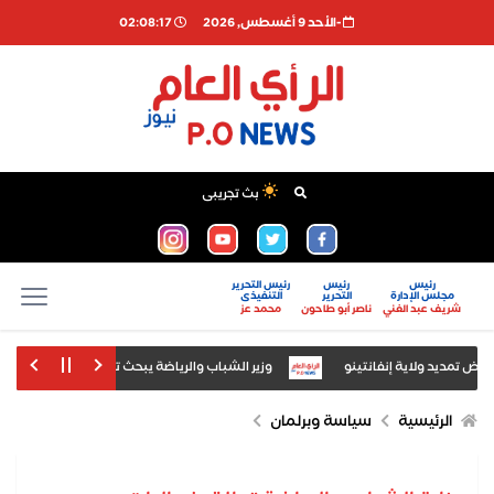
-اﻷحد 9 أغسطس, 2026
02:08:18
بث تجريبى
رئيس
رئيس
رئيس التحرير
مجلس الإدارة
التحرير
التنفيذى
شريف عبد الغني
ناصر أبو طاحون
محمد عز
 تمديد ولاية إنفانتينو
وزير الشباب والرياضة يبحث تعظيم استثمار المنش
"فاينانشيال تايمز": الذكاء الاصطناعي ينتج أول فير
الرئيسية
سياسة وبرلمان