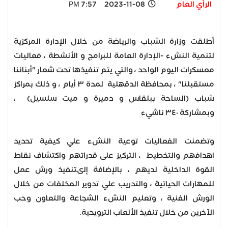
الرأي العام
2023-11-08 7:57 PM
أطلقت وزارة الشباب والرياضة من خلال الإدارة المركزية
لتنمية النشء -الإدارة العامة للبرامج و الأنشطة ، فعاليات
معسكرات اليوم الواحد ، والتي يتم تنفيذها تحت شعار "أبنائنا
مستقبلنا" ، بمحافظة الدقهلية لمدة ٣ أيام ، و ذلك بمراكز
شباب (الساحة ببلقاس و دميرة و ميت سلسيل) ،
وبمشاركة ٣٤٠ ناشيء
وتضمنت الفعاليات توعية النشء علي كيفية تحديد
اهدافهم والتخطيط ، التركيز على قدراتهم واكتشاف نقاط
القوة الداخلية لديهم ، بالإضافة إلىتنفيذ ورش عمل
للمهارات الحياتية ، والتدريب علي تدوير المخلفات من خلال
الورش الفنية ، وتعليم النشء الشجاعة والتعاون وحب
الآخرين من خلال تنفيذ الألعاب الترويحية.