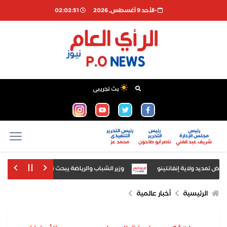
-اﻷحد 9 أغسطس, 2026
02:02:51
بث تجريبى
رئيس
رئيس
رئيس التحرير
مجلس الإدارة
التحرير
التنفيذى
شريف عبد الغني
ناصر أبو طاحون
محمد عز
 تمديد ولاية إنفانتينو
وزير الشباب والرياضة يبحث تعظيم استثمار المن
"فاينانشيال تايمز": الذكاء الاصطناعي ينتج أول في
الرئيسية
أخبار عالمية