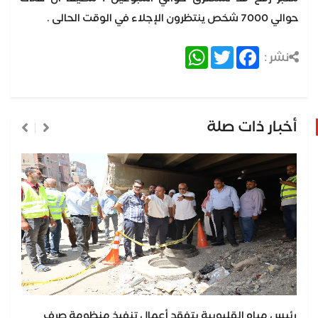
حوالي 7000 شخص ينتظرون الإجلاء في الوقت الحالى .
WhatsApp
Twitter
Facebook
نشر :
أخبار ذات صلة
رئيس مياه القليوبية يتفقد أعمال تنفيذ منظومة صرف