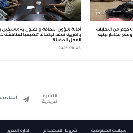
محافظ كفر الشيخ.. ضبط 815 كجم من النفايات
أمانة شؤون الثقافة والفنون بـ«مستقبل 
ومنع مخاطر بيئية
بالغربية تعقد اجتماعًا تنظيميًا لمناقشة 
العمل المقبلة
2026-08-08
النشرة
البريدية
سياسة الخصوصية
شروط الاستخدام
ادارة التحرير