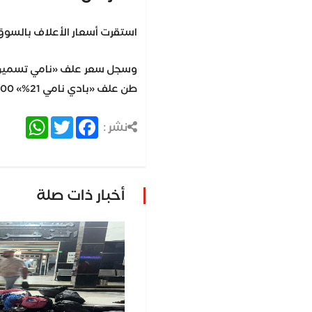
استقرت أسعار الأعلاف بالسوق المصري
طن علف «بادي نامي 21%» 22.300 جنيه للطن.
atsApp
Twitter
Facebook
نشر :
أخبار ذات صلة