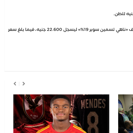
وسجل سعر علف «نامي تسمين سوبر 21%» استقرارًا عند 22.700 جنيه للطن، كما استقر سعر طن علف «ناهي تسمين سوبر 19%» ليسجل 22.600 جنيه، فيما بلغ سعر