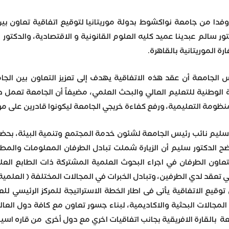
دا من جامعة نواكشوط بدولة موريتانيا لتوقيع اتفاقية تعاون بين 
 سالم عبدينا عميد كليه العلوم القانونية و الاقتصادية، والدكتور م
رة الموريتانية بالقاهرة.
الجامعة أن عقد هذه الاتفاقية يهدف إلى تعزيز التعاون بين الجا
ية الوطنية للتعليم العالي والبحث العلمي، مضيفاً أن الجامعة تعمل
المنظومة التعليمية، ورفع كفاءة خريجي الجامعة ليكونوا قادرين على 
سليم نائب رئيس الجامعة لشئون خدمة المجتمع وتنمية البيئة، بحضور
ضح الدكتور سليم أن الزيارة شملت تبادل الطرفان المعلومات والمط
عاون الطرفان في اجراء البحوث العلمية المشتركة ذات الطابع ال
تي تعقد لدي الطرفين، وتبادل الخبرات في المجالات المختلفة ( العلمي
قيع الاتفاقية يأتى فى اطار الخطة الاستراتيجة للمركز الرئيسي للع
 المجالات البحثية والاكاديمية، لبناء جسور تعاون مع كافة دول الع
بالقارة الافريقية بجانب اتفاقيات اخري مع دول أخرى من قاره اسيا و 