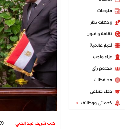
منوعات
وجهات نظر
ثقافة و فنون
أخبار عالمية
عزاء واجب
مجتمع رأي
محافظات
ذكاء صناعى
خدماتي ووظائف
كتب شريف عبد الغني