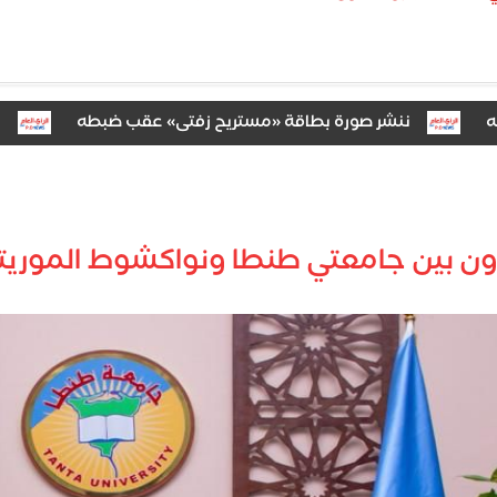
ننشر صورة بطاقة «مستريح زفتى» عقب ضبطه
استجواب
اون بين جامعتي طنطا ونواكشوط الموريتا