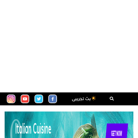
بث تجريبى