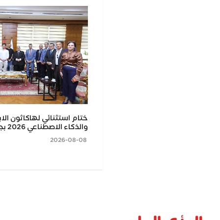
حلاوة المولد.. صانع حلوى
ختام استثنائي لهاكاثون الا
 جدلًا واسعًا على منصات التواصل
والذكاء الاصطناعي 2026 بجامعة كفر الشيخ
2026-08-08