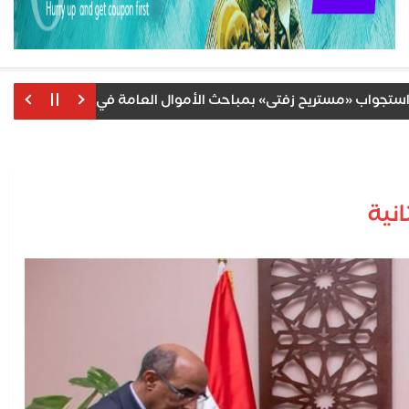
 «مستريح زفتى» بمباحث الأموال العامة في طنطا بعد ضبطه بمطا
نية