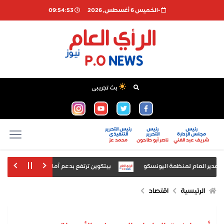
-الخميس 6 أغسطس, 2026
09:54:54
بث تجريبى
رئيس
رئيس
رئيس التحرير
مجلس الإدارة
التحرير
التنفيذى
شريف عبد الغني
ناصر أبو طاحون
محمد عز
مدير العام لمنظمة اليونسكو
بيتكوين ترتفع بدعم آمال إعادة فتح مضيق هرمز
 أختام المجزر الحكومي خلال حملة تموينية مشتركة
الرئيسية
اقتصاد