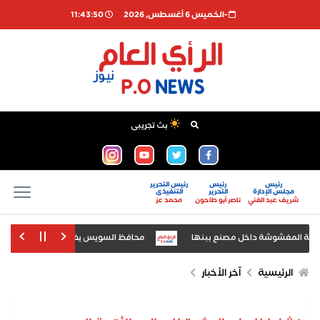
-الخميس 6 أغسطس, 2026
11:43:50
بث تجريبى
رئيس
رئيس
رئيس التحرير
مجلس الإدارة
التحرير
التنفيذى
شريف عبد الغني
ناصر أبو طاحون
محمد عز
ية المغشوشة داخل مصنع ببنها
محافظ السويس يفتتح الدورة الرابعة لمعرض الس
 معرض «أخبار اليوم» للتعليم العالي
الرئيسية
اّخر الأخبار