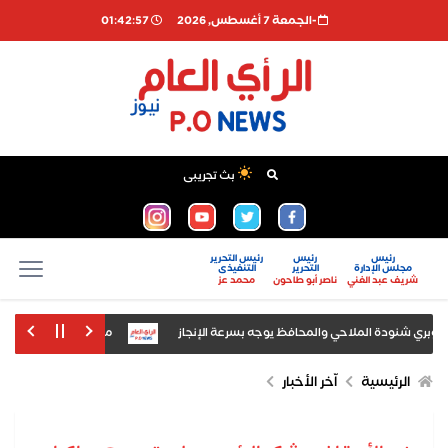
-الجمعة 7 أغسطس, 2026
01:42:58
بث تجريبى
رئيس
رئيس
رئيس التحرير
مجلس الإدارة
التحرير
التنفيذى
شريف عبد الغني
ناصر أبو طاحون
محمد عز
كوبري شنودة الملاحي والمحافظ يوجه بسرعة الإنجاز
محمود الشاذلي يكتب: بسي
نو في مقاطعة خاركوف
الرئيسية
اّخر الأخبار