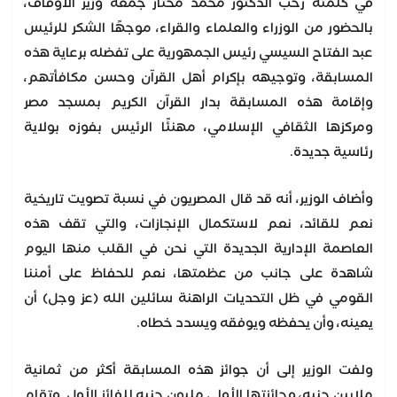
في كلمته رحب الدكتور محمد مختار جمعة وزير الأوقاف،
بالحضور من الوزراء والعلماء والقراء، موجهًا الشكر للرئيس
عبد الفتاح السيسي رئيس الجمهورية على تفضله برعاية هذه
المسابقة، وتوجيهه بإكرام أهل القرآن وحسن مكافأتهم،
وإقامة هذه المسابقة بدار القرآن الكريم بمسجد مصر
ومركزها الثقافي الإسلامي، مهنئًا الرئيس بفوزه بولاية
رئاسية جديدة.
وأضاف الوزير، أنه قد قال المصريون في نسبة تصويت تاريخية
نعم للقائد، نعم لاستكمال الإنجازات، والتي تقف هذه
العاصمة الإدارية الجديدة التي نحن في القلب منها اليوم
شاهدة على جانب من عظمتها، نعم للحفاظ على أمننا
القومي في ظل التحديات الراهنة سائلين الله (عز وجل) أن
يعينه، وأن يحفظه ويوفقه ويسدد خطاه.
ولفت الوزير إلى أن جوائز هذه المسابقة أكثر من ثمانية
ملايين جنيه، وجائزتها الأولى مليون جنيه للفائز الأول. وتقام