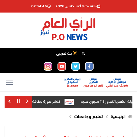
-السبت 8 أغسطس, 2026
02:34:47
بث تجريبى
رئيس
رئيس
رئيس التحرير
مجلس الإدارة
التحرير
التنفيذى
شريف عبد الغني
ناصر أبو طاحون
محمد عز
جاوز 115 مليون جنيه
ننشر صورة بطاقة «مستريح زفتى» عقب 
تبقيات المبيدات" بالإسماعيلية للعام الرابع على التوالي
سؤال برلماني بشأن ا
الرئيسية
تعليم وجامعات