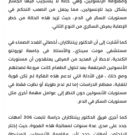
ومقاومة الإنسولين، وهي حالة لا يستجيب فيها الجسم
بشكل جيد للإنسولين، مما يجعل من الصعب التحكم في
مستويات السكر في الدم، حيث تزيد هذه الحالة من خطر
الإصابة بمرض السكري من النوع الثاني.
كما أشارت إلى أن الدكتور زيتناكاران، أخصائي الغدد الصماء في
مستشفى مونت سيناي، والأستاذ فى جامعة تورونتو
الكندية، لاحظ أن العديد من المرضى يعتقدون أن مستويات
الأنسولين المرتفعة بعد تناول الطعام كانت مروعة لصحتهم
ومع ذلك ، فإن الأدلة التي تدعم هذه الفكرة لم تكن قوية
للغاية، معظم الدراسات إما لم تدم طويلا أو نظرت فقط في
مستويات الأنسولين دون النظر إلى عوامل مهمة أخرى مثل
مستويات السكر في الدم.
كما أجرى فريق الدكتور ريتناكاران دراسة تابعت 306 أمهات
جدد على مدى عدة سنوات لمعالجة هذه الفجوة، حيث إختار
الباحثون أمهات جدد لأن مقاومة الأنسولين المرتبطة