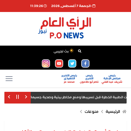
-الجمعة 7 أغسطس, 2026
11:39:27
بث تجريبى
رئيس
رئيس
رئيس التحرير
مجلس الإدارة
التحرير
التنفيذى
شريف عبد الغني
ناصر أبو طاحون
محمد عز
أمانة شؤون
صدور بيانات الوظائف والبطالة
الرئيسية
منوعات