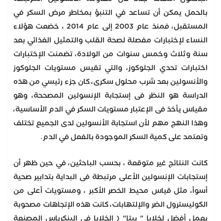
بالحمل يمكن أن تساعد في التنبؤ بمخاطر مرض السكر في
المستقبل، فمنذ عام 2003 إلى عام 2014 ، خضعت هؤلاء
النساء لإختبارات مفصلة لصحة القلب والتمثيل الغذائي بعد
سنة وثلاث وخمس سنوات من الولادة، تضمنت الإختبارات
اختبارات تحدي الجلوكوز، والتي تقيس مستويات الجلوكوز
والأنسولين بعد شرب محلول سكرى، كان جزء رئيسي من هذه
الدراسة هو النظر فى إستجابة الإنسولين المصححة، وهو
مقياس يأخذ فى الإعتبار مستويات السكر في الدم الأساسية،
وهذا النهج مهم لأن استجابة الأنسولين لدى الجميع تختلف
وتعتمد على كمية السكر الموجودة بالفعل في الدم.
كانت النتائج غير متوقعة ، بحسب الباحثين، في حين ظهر أن
إستجابات الإنسولين الأعلى مرتبطة فى البداية بتدابير صحية
أسوأ، مثل قياس محيط الخصر الأكبر ، ومستويات أعلى من
الكوليسترول الضر والإلتهابات، كانت هذه الإتجاهات مصحوبة
بعمل أفضل لخلايا " بيتا" ( الخلايا فى البنكرياس المصنعة