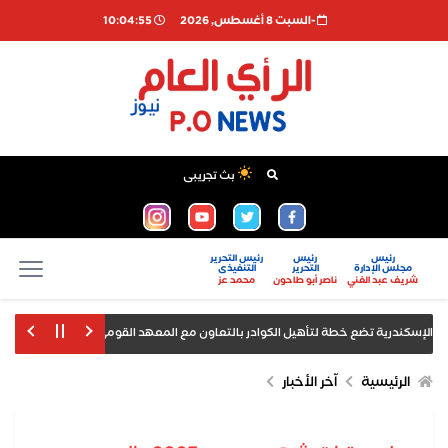
-السبت 8 أغسطس, 2026
10:04:56
بث تجريبى
رئيس
رئيس
رئيس التحرير
مجلس الإدارة
التحرير
التنفيذى
شريف عبد الغني
ناصر أبو طاحون
محمد عز
سكندرية تضع خطة لتأهيل الكوادر بالتعاون مع المعهد القومي للتدريب الجمركي والأكا
الرئيسية
اّخر الأخبار