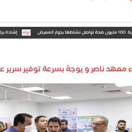
إشادة برلمانية بتراجع معدل البطالة 
 معهد ناصر و يوجهً بسرعة توفير سرير عن