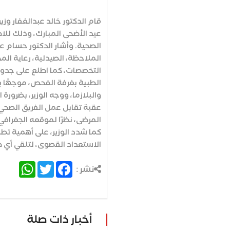
قام الدكتور خالد عبدالغفار وز
عيد الأضحى المبارك، وذلك للا
الصحية. وأشار الدكتور حسام عبد
الملاحظة، الصيدلية، رعاية ال
التخصصات، كما اطلع على جدول 
الطبية بغرفة الفحص، موجهًا بس
والبلازما، ووجه الوزير، بضرو
عقبة تقابل عمل الفريق الصحي. 
المرضى، نظرًا لموقعه الجغرافي
الاستعداد القصوى، لتلقي أي طا
atsApp
Twitter
Facebook
نشر :
أخبار ذات صلة