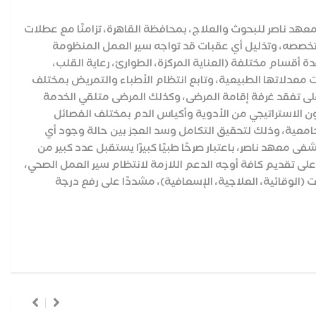
 معهد ناصر للبحوث والعلاج، بمحافظة القاهرة، تزامنًا مع عطلات
ة تخصصه، وتذليل أي عقبات قد تواجه سير العمل المنظومة
ة أقسام مختلفة (العناية المركزة، الطوارئ، رعاية القلب،
 معدلاتها الطبيعية، وتابع انتظام الأطباء والتمريض بمختلف
 على تفقد غرفة إقامة المرضى، وكذلك المرضى متلقي الخدمة
زون الاستراتيجي من الأدوية وأكياس الدم بمختلف الفصائل
امعية، وذلك لتحقيق التكامل وسد العجز بين حالة وجود أي
 معهد ناصر، باعتبار صرحًا طبيًا كبيرًا يستقبل عدد كبير من
 على تقديم كافة أوجه الدعم اللازمة لانتظام سير العمل الصحي،
أمين الطبي للعطلات الصيفية 2023، والتي تشمل الخدمات (الوقائية، العلاجية، الإسعافية)، مشددًا على رفع درجة