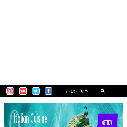
بث تجريبى