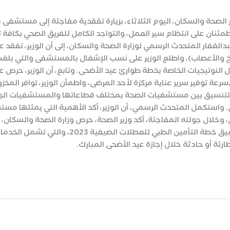
ير الصحة والسكان، اليوم الثلاثاء، بزيارة تفقدية مفاجئة إلى مستشفى
طمئنان على انتظام سير العمل، والتواجد الكامل للفريق الصحي بكاف
الغفار المتحدث الرسمي لوزارة الصحة والسكان، إلى أن الوزير، تفقد عد
مخ والأعصاب)، واطلع الوزير على نسب الإشغال بالمستشفى والتي بلغت
النوتيجيات الخاصة بخطة طوارئ عيد الأضحى. وتابع، أن الوزير، حرص
رعة توفير سرير عناية مركزة لأحد المرضى، واطمأن الوزير، توافر المخ
رة التنسيق بين مستشفيات الصحة بمختلف قطاعاتها والمستشفيات الج
واستكمل المتحدث الرسمي، أن الوزير، أكد الأهمية التي يمثلها مستشفى
، وخلال جولته المفاجئة، أكد وزير الصحة، حرص وزارة الصحة والسكان،
كما شدد الوزير، على أهمية تطبيق خطة الت
رئة أو حادثة خلال إجازة عيد الأضحى المبارك.
Wh