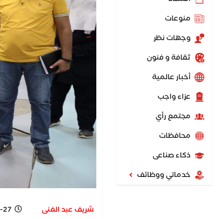
منوعات
وجهات نظر
ثقافة و فنون
أخبار عالمية
عزاء واجب
مجتمع رأي
محافظات
ذكاء صناعى
خدماتي ووظائف
شريف عبد الغنى
-27