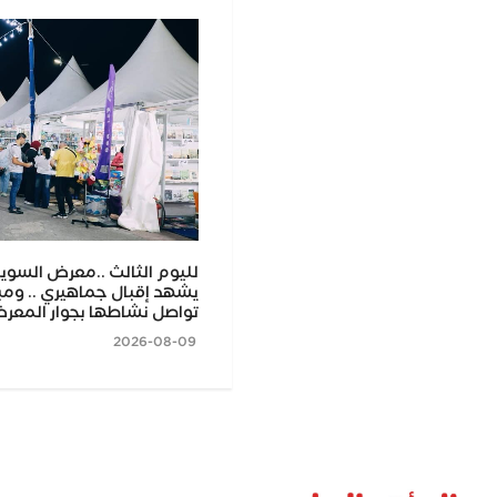
تعليم بأسيوط يعلن استمرار توزيع
لليوم الثالث ..معرض السويس
ة على الادارات التعليمية والمدارس
ام الدراسى الجديد
تواصل نشاطها بجوار المع
2026-08-09