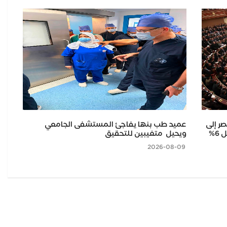
صر إلى
عميد طب بنها يفاجئ المستشفى الجامعي
وزي
5.8% خلال الربع الثاني من عام 2026، مقابل 6%
ويحيل متغيبين للتحقيق
6.2 مليون طن حت
2026-08-09
2026-08-09