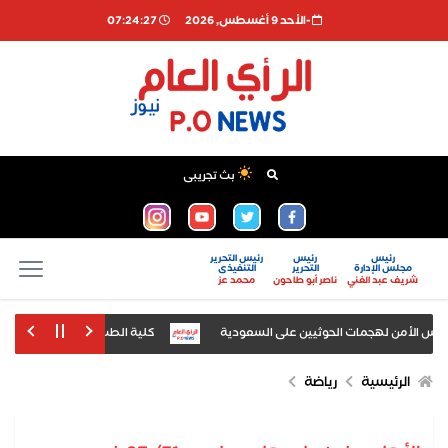
-اﻷحد 9 أغسطس, 2026
07:24:27
بث تجريبى
رئيس
رئيس
رئيس التحرير
مجلس الإدارة
التحرير
التنفيذى
شريف عبد الغني
ناصر أبو طاحون
محمد عز
جلس الأمن لهجمات الحوثيين على السعودية
كلية الطب بجامعة أسيوط تنظم دو
وني بالمدن الجامعية لطلاب وطالبات فرق النقل والسنوات النهائية
الرئيسية
رياضة