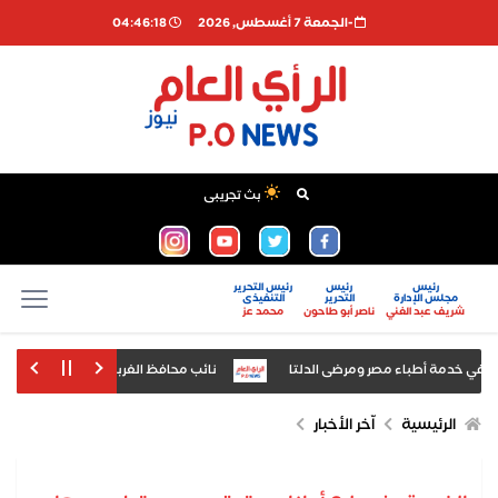
-الجمعة 7 أغسطس, 2026
04:46:19
بث تجريبى
رئيس
رئيس
رئيس التحرير
مجلس الإدارة
التحرير
التنفيذى
شريف عبد الغني
ناصر أبو طاحون
محمد عز
نائب محافظ الغربية يتابع ميدانيًا إحلال ك
دة الصادرات والاستثمار المشترك
وزير النقل يشارك في اجتماعات الدورة الرابع
الرئيسية
اّخر الأخبار