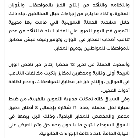
وانتظامه والتأكد من إنتاج الخبز بالمواصفات والأوزان
المقررة، واتخاذ ما يلزم من إجراءات حيال المخالفين، جاء ذلك
خلال متابعته الحملة التموينية التي قامت بها مديرية
التموين فجر اليوم للمرور علي المخابز البلدية للتأكد من عدم
تلاعب أصحاب المخابز في الأوزان وتوفير رغيف عيش مطابق
للمواصفات للمواطنين بجميع المخابز.
وأسفرت الحملة عن تحرير 12 محضرا إنتاج خبز ناقص الوزن
شريحة أولى وثانية ومحضرين لمخابز ارتكبت مخالفات التلاعب
في الموازين، وإنتاج خبز غير مطابق للمواصفات، وعدم نظافة
أدوات العجين.
وفي السياق ذاته تمكنت مديرية التموين بالغربية، من ضبط
سيارة نقل محملة بعدد ١٦٠ شكارة بإجمالي 8 أطنان دقيق
مدعم والمخصص للمخابز البلدية، وذلك قبل بيعها في
السوق السوداء للتربح ماليا دون وجه حق وتم العرض على
النيابة العامة لاتخاذ كافة الإجراءات القانونية.